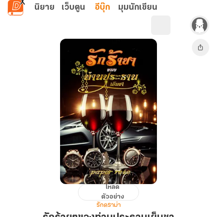
ข้ามไปยังเนื้อหาหลัก
นิยาย
เว็บตูน
อีบุ๊ก
มุมนักเขียน
โหลด
รัก
ตัวอย่าง
ร้ายๆ
รักดราม่า
ของ