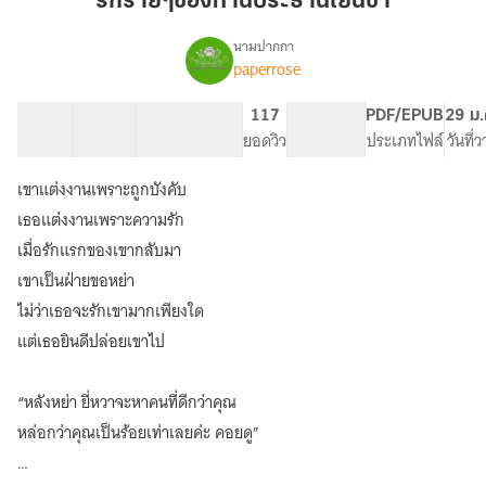
รักร้ายๆของท่านประธานเย็นชา
ท่าน
ประธาน
นามปากกา
paperrose
เรื่อง
เย็น
รัก
ชา
ร้ายๆ
25 ตอน
49.12K
344
117
PG ทั่วไป
PDF/EPUB
29 ม.
ของ
สารบัญ
จำนวนคำ
จำนวนหน้า (A5)
ยอดวิว
ระดับเนื้อหา
ประเภทไฟล์
วันที่
ท่าน
ประธาน
เขาแต่งงานเพราะถูกบังคับ
เย็น
ชา(มี
เธอแต่งงานเพราะความรัก
อี
เมื่อรักแรกของเขากลับมา
บุ๊ค)
เขาเป็นฝ่ายขอหย่า
ไม่ว่าเธอจะรักเขามากเพียงใด
แต่เธอยินดีปล่อยเขาไป
“หลังหย่า ยี่หวาจะหาคนที่ดีกว่าคุณ
หล่อกว่าคุณเป็นร้อยเท่าเลยค่ะ คอยดู”