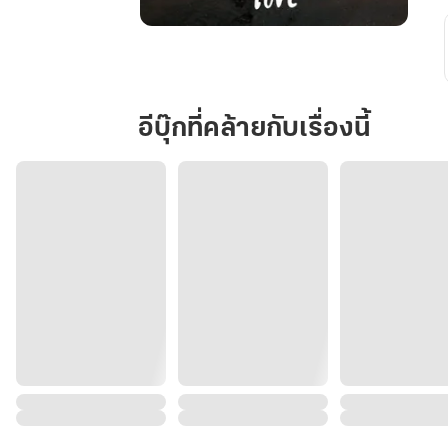
โค้ด
ลับ
รหัส
รัก
อีบุ๊กที่คล้ายกับเรื่องนี้