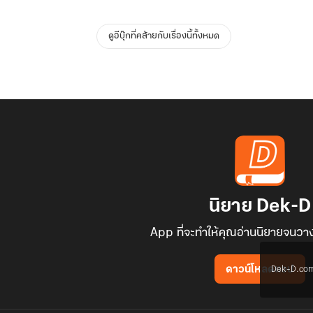
ดูอีบุ๊กที่คล้ายกับเรื่องนี้ทั้งหมด
นิยาย Dek-D
App ที่จะทำให้คุณอ่านนิยายจนวาง
Dek-D.com ใช
ดาวน์โหลดแอป