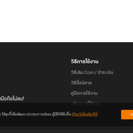
วิธีการใช้งาน
วิธีเติม Coin / ชำระเงิน
วิธีซื้อนิยาย
คู่มือการใช้งาน
มือถือไม่ลง!
กติกาการใช้งาน
้คุกกี้เพื่อพัฒนาประสบการณ์ของ ผู้ใช้ให้ดียิ่งขึ้น
เรียนรู้เพิ่มเติมที่นี่
ย
คำถามที่พบบ่อย