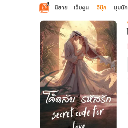
ข้ามไปยังเนื้อหาหลัก
นิยาย
เว็บตูน
อีบุ๊ก
มุมนัก
เ