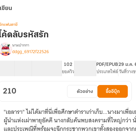
เขียน
รักแฟนตาซี
โค้ดลับรหัสรัก
นามปากกา
ddgg_69172f22526
รื่อง
โค้ด
ลับ
48 ตอน
86.14K
589
102
PG ทั่วไป
PDF/EPUB
29 ม.ค.
รหัส
สารบัญ
จำนวนคำ
จำนวนหน้า (A5)
ยอดวิว
ระดับเนื้อหา
ประเภทไฟล์
วันที่วาง
รัก
210
ตัวอย่าง
ซื้ออีบุ๊ก
"เอลารา" ไม่ได้มาที่นี่เพื่อศึกษาตำราเก่าเก็บ...นางมาเพื่อ
ผู้นำแห่งเผ่าพายุอัคคี นางกลับค้นพบสงครามที่ใหญ่กว่า นั
และประเพณีที่พร้อมจะฉีกกระชากพวกเขาทั้งสองออกจาก