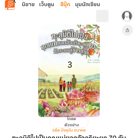
ข้ามไปยังเนื้อหาหลัก
นิยาย
เว็บตูน
อีบุ๊ก
มุมนักเขียน
โหลด
ทะลุ
ตัวอย่าง
มิติ
อดีต ปัจจุบัน อนาคต
ไป