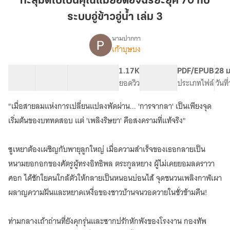
ทะลุมิติไปเป็นคุณแม่ยอดอัจฉริยะยุค 70 กับ
เป็น
ระบบอู่ข้าวอู่น้ำ เล่ม 3
คุณ
แม่
นามปากกา
ยอด
เก้าบุษบง
เรื่อง
ทะลุ
อัจฉริยะ
มิติ
ยุค
50 ตอน
143.75K
917
1.17K
PG ทั่วไป
PDF/EPUB
28 ม
ไป
สารบัญ
จำนวนคำ
70
จำนวนหน้า (A5)
ยอดวิว
ระดับเนื้อหา
ประเภทไฟล์
วันท
เป็น
กับ
คุณ
"เมื่อสายลมแห่งการเปลี่ยนแปลงพัดผ่าน... 'การจากลา' เป็นเพียงจุด
ระบบ
แม่
ยอด
อู่
เริ่มต้นของบททดสอบ แต่ 'เพลิงริษยา' คือสงครามที่แท้จริง"
อัจฉริยะ
ข้าว
ยุค
อู่น้ำ
ซูเหยาต้องเผชิญกับพายุลูกใหญ่ เมื่อความสำเร็จของเธอกลายเป็น
70
เล่ม
กับ
หนามยอกอกของศัตรูผู้ทรงอิทธิพล ตระกูลหยาง ผู้ไม่เคยยอมลดราวา
3
ระบบ
ศอก ได้ชักใยคนใกล้ตัวให้กลายเป็นหนอนบ่อนไส้ จุดชนวนเพลิงกาฬเผา
อู่
ข้าว
ผลาญความฝันและหยาดเหงื่อของชาวบ้านจนวอดวายในชั่วข้ามคืน!
อู่น้ำ
ท่ามกลางเถ้าถ่านที่ยังคุกรุ่นและซากปรักหักพังของโรงงาน กองทัพ