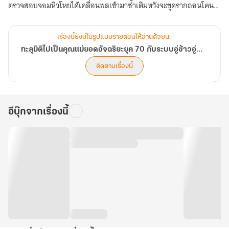
ตรวจสอบจอมหิวโหยได้เคลื่อนพลเข้ามาซ้ำเติมหวังจะขุดรากถอนโคน
ให้สิ้นซาก
เรื่องนี้ยังมีในรูปแบบรายตอนให้อ่านด้วยนะ
ในวันที่หลังพิงฝาและรอบกายเต็มไปด้วยศัตรู... นางพญาแห่งต้าซานจะ
ทะลุมิติไปเป็นคุณแม่ยอดอัจฉริยะยุค 70 กับระบบอู่ข้าวอู่น้ำ
ยอมจำนนต่อโชคชะตา หรือจะสยายปีกพญาหงส์เพลิงบินทะยานขึ้นจาก
ติดตามเรื่องนี้
กองเถ้าถ่านเพื่อทวงคืนความยุติธรรม?
อีบุ๊กจากเรื่องนี้