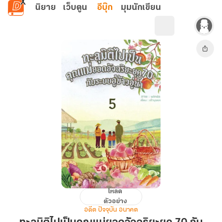
ข้ามไปยังเนื้อหาหลัก
นิยาย
เว็บตูน
อีบุ๊ก
มุมนักเขียน
โหลด
ทะลุ
ตัวอย่าง
มิติ
อดีต ปัจจุบัน อนาคต
ไป