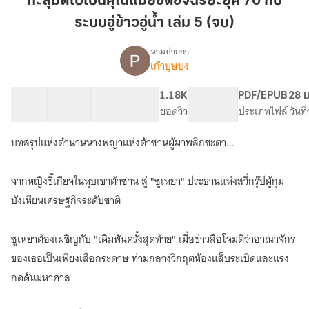
ทะลุมิติไปเป็นคุณแม่ยอดอัจฉริยะยุค 70 กับ
เป็น
ระบบอู่ข้าวอู่น้ำ เล่ม 5 (จบ)
คุณ
แม่
นามปากกา
ยอด
เก้าบุษบง
เรื่อง
ทะลุ
อัจฉริยะ
มิติ
ยุค
55 ตอน
133.13K
878
1.18K
PG ทั่วไป
PDF/EPUB
28 ม
ไป
สารบัญ
จำนวนคำ
70
จำนวนหน้า (A5)
ยอดวิว
ระดับเนื้อหา
ประเภทไฟล์
วันท
เป็น
กับ
คุณ
บทสรุปแห่งตำนานนางพญาแห่งต้าซานผู้มาพลิกชะตา...
ระบบ
แม่
ยอด
อู่
อัจฉริยะ
ข้าว
จากหญิงขี้เกียจในหุบเขาต้าซาน สู่ "ซูเหยา" ประธานแห่งสวี่กรุ๊ปผู้กุม
ยุค
อู่น้ำ
บังเหียนเศรษฐกิจระดับชาติ
70
เล่ม
กับ
5
ระบบ
ซูเหยาต้องเผชิญกับ "เดิมพันครั้งสุดท้าย" เมื่อข่าวลือโจมตีว่าอาณาจักร
อู่
(จบ)
ข้าว
ของเธอเป็นเพียงเสือกระดาษ ท่ามกลางวิกฤตห้องแล็บระเบิดและแรง
อู่น้ำ
กดดันมหาศาล