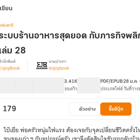
เขียน
แฟนตาซี
ระบบร้านอาหารสุดยอด กับภารกิจพลิกชี
เล่ม 28
สำนักพิมพ์
นามปากกา
EnjoyBook
enjoybook
[จบ]
รื่อง
ระบบ
ร้าน
60 ตอน
63.93K
486
3.41K
PG ทั่วไป
PDF/EPUB
28 ม.ค.
อาหาร
สารบัญ
จำนวนคำ
จำนวนหน้า (A5)
ยอดวิว
ระดับเนื้อหา
ประเภทไฟล์
วันที่วาง
สุด
ยอด
กับ
179
ตัวอย่าง
ซื้ออีบุ๊ก
ภารกิจ
พลิก
ชีวิต
ไป๋เยี่ย พ่อครัวหนุ่มไฟแรง ต้องเจอกับจุดเปลี่ยนชีวิตครั้งให
พิชิต
เงิน
ขนของเก่า ๆ กับอุปกรณ์ครัว เขาจึงตัดสินใจขับรถกลับบ้า