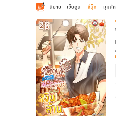
ข้ามไปยังเนื้อหาหลัก
นิยาย
เว็บตูน
อีบุ๊ก
มุมนัก
เ