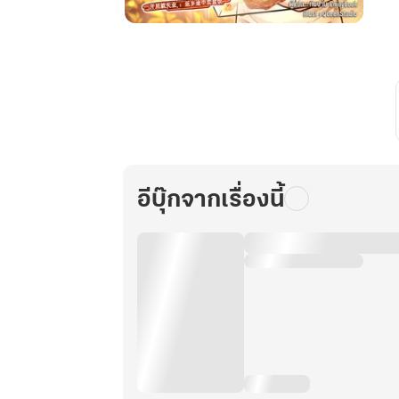
ระบบ
ร้าน
อาหาร
สุด
ยอด
กับ
ภารกิจ
พลิก
อีบุ๊กจากเรื่องนี้
ชีวิต
พิชิต
เงิน
ล้าน
เล่ม
28