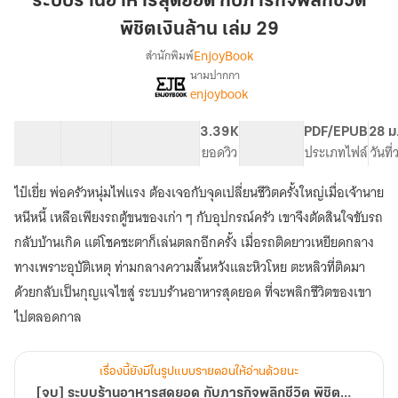
ระบบร้านอาหารสุดยอด กับภารกิจพลิกชีวิต
สุด
พิชิตเงินล้าน เล่ม 29
ยอด
EnjoyBook
สำนักพิมพ์
กับ
นามปากกา
ภารกิจ
[จบ]
เรื่อง
enjoybook
พลิก
ระบบ
ร้าน
ชีวิต
60 ตอน
62.83K
479
3.39K
PG ทั่วไป
PDF/EPUB
28 ม
อาหาร
พิชิต
สารบัญ
จำนวนคำ
จำนวนหน้า (A5)
ยอดวิว
ระดับเนื้อหา
ประเภทไฟล์
วันที
สุด
เงิน
ยอด
ล้าน
กับ
ไป๋เยี่ย พ่อครัวหนุ่มไฟแรง ต้องเจอกับจุดเปลี่ยนชีวิตครั้งใหญ่เมื่อเจ้านาย
เล่ม
ภารกิจ
หนีหนี้ เหลือเพียงรถตู้ขนของเก่า ๆ กับอุปกรณ์ครัว เขาจึงตัดสินใจขับรถ
พลิก
29
กลับบ้านเกิด แต่โชคชะตาก็เล่นตลกอีกครั้ง เมื่อรถติดยาวเหยียดกลาง
ชีวิต
พิชิต
ทางเพราะอุบัติเหตุ ท่ามกลางความสิ้นหวังและหิวโหย ตะหลิวที่ติดมา
เงิน
ด้วยกลับเป็นกุญแจไขสู่ ระบบร้านอาหารสุดยอด ที่จะพลิกชีวิตของเขา
ล้าน
ไปตลอดกาล
เรื่องนี้ยังมีในรูปแบบรายตอนให้อ่านด้วยนะ
[จบ] ระบบร้านอาหารสุดยอด กับภารกิจพลิกชีวิต พิชิตเงินล้าน