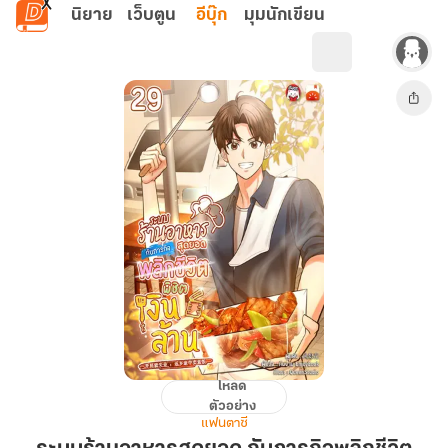
ข้ามไปยังเนื้อหาหลัก
นิยาย
เว็บตูน
อีบุ๊ก
มุมนักเขียน
โหลด
ระบบ
ตัวอย่าง
ร้าน
แฟนตาซี
อาหาร