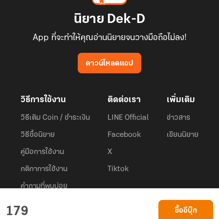
นิยาย Dek-D
App ที่จะทำให้คุณอ่านนิยายจนวางมือถือไม่ลง!
ดาวน์โหลดแอป
วิธีการใช้งาน
ติดต่อเรา
เพิ่มเติม
วิธีเติม Coin / ชำระเงิน
LINE Official
ข่าวสาร
วิธีซื้อนิยาย
Facebook
เขียนนิยาย
คู่มือการใช้งาน
X
กติกาการใช้งาน
Tiktok
คำถามที่พบบ่อย
Dek-D.com ใช้คุกกี้เพื่อพัฒนาประสบการณ์ของ ผู้ใช้ให้ดียิ่งขึ้น
179
ซื้ออีบุ๊ก
ยอมรับ
เรียนรู้เพิ่มเติมที่นี่
© 2026
Dek-D Interactive Co.,Ltd.
All rights reserved. |
Privacy Policy