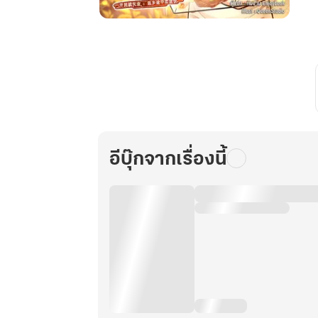
ระบบ
ร้าน
อาหาร
สุด
ยอด
กับ
ภารกิจ
พลิก
อีบุ๊กจากเรื่องนี้
ชีวิต
พิชิต
เงิน
ล้าน
เล่ม
30