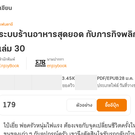
เขียน
แฟนตาซี
ระบบร้านอาหารสุดยอด กับภารกิจพลิกชี
เล่ม 30
สำนักพิมพ์
นามปากกา
EnjoyBook
enjoybook
[จบ]
รื่อง
ระบบ
ร้าน
60 ตอน
66.42K
496
3.45K
PG ทั่วไป
PDF/EPUB
28 ม.ค.
อาหาร
สารบัญ
จำนวนคำ
จำนวนหน้า (A5)
ยอดวิว
ระดับเนื้อหา
ประเภทไฟล์
วันที่วา
สุด
ยอด
กับ
179
ตัวอย่าง
ซื้ออีบุ๊ก
ภารกิจ
พลิก
ชีวิต
ไป๋เยี่ย พ่อครัวหนุ่มไฟแรง ต้องเจอกับจุดเปลี่ยนชีวิตครั้งให
พิชิต
เงิน
ขนของเก่า ๆ กับอุปกรณ์ครัว เขาจึงตัดสินใจขับรถกลับบ้า