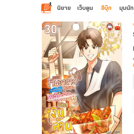
ข้ามไปยังเนื้อหาหลัก
นิยาย
เว็บตูน
อีบุ๊ก
มุมนัก
เ