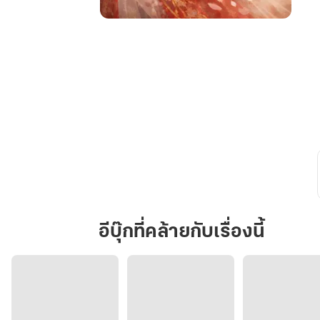
สนม
ซู
แห่ง
วัง
หลวง
เล่ม.1(1-
30)
อีบุ๊กที่คล้ายกับเรื่องนี้