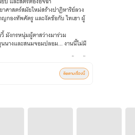
องสยบ และสตรีต้องอิจฉา
วิทยาศาสตร์สมัยใหม่สร้างปาฏิหาริย์ลวง
ญกองทัพศัตรู และงัดข้อกับ ไทเฮา ผู้
ี้ มังกรหนุ่มผู้ตาสว่างมาร่วม
ุนนางและสนมจอมปลอม... งานนี้ไม่มี
ช้เลือดของพวกท่าน... ล้างรอยเปื้อนนี้
ติดตามเรื่องนี้
ินเผาที่ผ่านไฟร้อนมาแล้ว ย่อม
้ว่าจะเก็บสิ่งใดไว้ใช้งาน และสิ่งใด
นว่าปีศาจ... และสิ่งที่ท่านเรียกว่ามนต์ดำ