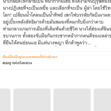
น่าเกลียดให้กลายเป็น หน้ากากผีเสื้อ ที่งดงามจนบุรุษต้
นางปฏิเสธที่จะเป็นเหยื่อ และเลือกที่จะเป็น ผู้ล่า โดยใช้
โลก! เปลี่ยนน้ำโคลนเป็นน้ำทิพย์ เสกไฟบรรลัยกัลป์เผาผลา
อยู่เบื้องหลังลัทธิมารด้วยมันสมองที่คมกริบยิ่งกว่าดาบ
ท่ามกลางเกมการเมืองที่เดิมพันด้วยชีวิต นางได้ฮ่องเต้ฉินอว
ขบวนการ ทั้งสองจับมือกันกระชากหน้ากากคนดีของเหล่าข
ที่ยืนให้คนอ่อนแอ มีแต่นางพญา ที่กล้าพูดว่า:
"ท่านบอกว่าหน้าข้าคือรอยเปื้อนของวังหลัง? เช่นนั้นข้าจะใ
ให้สะอาดเอง!"
เรื่องนี้ยังมีในรูปแบบรายตอนให้อ่านด้วยนะ
? เมื่อถูกเยาะเย้ยเรื่องหน้าตา:
สนมซู แห่งวังหลวง
"แจกันลายครามแม้สวยงามแต่เปราะบาง... ผิดกับกระถางด
ทนทานและใช้งานได้จริง... ฝ่าบาททรงพระปรีชา ย่อมเลือกได
เอาไว้แค่... ประดับตู้!"
? เมื่อใช้วิทยาศาสตร์ตบหน้าคนงมงาย:
"ในโลกนี้ไม่มีปีศาจ... มีแต่สิ่งที่คนโง่ ไม่เข้าใจ จึงเรียกมั
แท้จริงแล้วมันคือความรู้ที่ท่านไม่มีปัญญาจะเอื้อมถึง!"