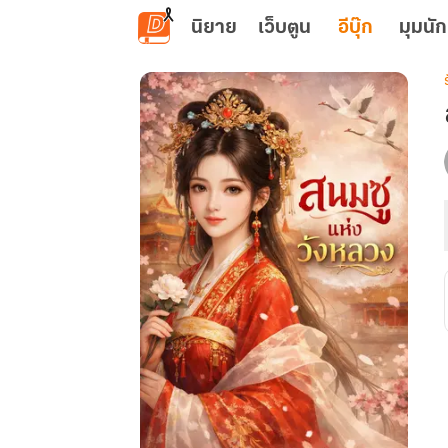
ข้ามไปยังเนื้อหาหลัก
นิยาย
เว็บตูน
อีบุ๊ก
มุมนัก
เ