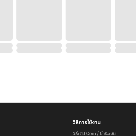
⚔️ เมื่อประกาศสงครามกับศัตรู:
"ความเมตตาที่มีต่อศัตรู คือความโหดร้ายที่มีต่อตัวเอง...
สอนให้มันรู้ว่า นรกบนดิน ของจริง... หน้าตามันเป็นอย่างไ
? เมื่อคุยกับฮ่องเต้คู่ใจ:
"หม่อมฉันไม่ใช่นางเอกในนิยายที่รอให้ท่านมาปกป้อง... แต
เปื้อนเลือด ยืนเคียงข้างท่านบนบัลลังก์ตางหาก!"
นี่ไม่ใช่นิยายรักหวานซึ้ง แต่เป็น สงครามประสาทของสตรีท
วิธีการใช้งาน
วิธีเติม Coin / ชำระเงิน