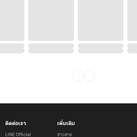
 ใครที่กล้าแตะต้องครอบครัวข้า ข้าจะ
ร!"
่หม่อมฉันคือนางมารร้ายที่จะถือมีด
ี่ใช้สมองแทนอาวุธ ใครที่กล้าเรียกนาง
ติดต่อเรา
เพิ่มเติม
LINE Official
ข่าวสาร