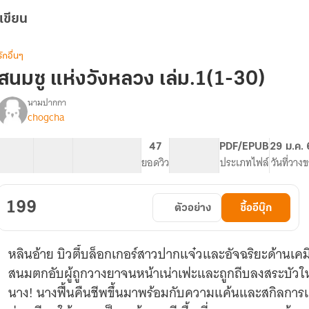
เขียน
รักอื่นๆ
สนมซู แห่งวังหลวง เล่ม.1(1-30)
นามปากกา
chogcha
รื่อง
สนม
ซู
30 ตอน
75.89K
608
47
PG ทั่วไป
PDF/EPUB
29 ม.ค.
แห่ง
สารบัญ
จำนวนคำ
จำนวนหน้า (A5)
ยอดวิว
ระดับเนื้อหา
ประเภทไฟล์
วันที่วาง
วัง
หลวง
199
ตัวอย่าง
ซื้ออีบุ๊ก
หลินอ้าย บิวตี้บล็อกเกอร์สาวปากแจ๋วและอัจฉริยะด้านเคมี
สนมตกอับผู้ถูกวางยาจนหน้าเน่าเฟะและถูกถีบลงสระบัวใ
นาง! นางฟื้นคืนชีพขึ้นมาพร้อมกับความแค้นและสกิลการแต