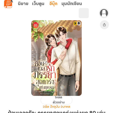
ข้ามไปยังเนื้อหาหลัก
นิยาย
เว็บตูน
อีบุ๊ก
มุมนักเขียน
โหลด
ย้อน
ตัวอย่าง
เวลา
อดีต ปัจจุบัน อนาคต
รัก: