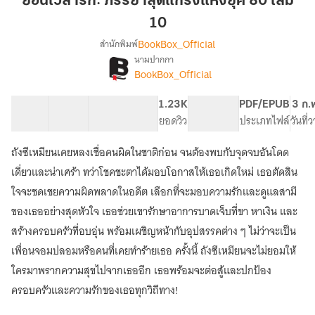
ย้อนเวลารัก: ภรรยาสุดแกร่งแห่งยุค 80 เล่ม
ภรรยา
10
สุด
BookBox_Official
สำนักพิมพ์
แกร่ง
นามปากกา
แห่ง
[จบ]
เรื่อง
BookBox_Official
ยุค
ย้อน
เวลา
80
40 ตอน
60.73K
425
1.23K
PG ทั่วไป
PDF/EPUB
3 ก.
รัก:
เล่ม
สารบัญ
จำนวนคำ
จำนวนหน้า (A5)
ยอดวิว
ระดับเนื้อหา
ประเภทไฟล์
วันที่
ภรรยา
10
สุด
แกร่ง
ถังซีเหมียนเคยหลงเชื่อคนผิดในชาติก่อน จนต้องพบกับจุดจบอันโดด
แห่ง
เดี่ยวและน่าเศร้า ทว่าโชคชะตาได้มอบโอกาสให้เธอเกิดใหม่ เธอตัดสิน
ยุค
ใจจะชดเชยความผิดพลาดในอดีต เลือกที่จะมอบความรักและดูแลสามี
80
ของเธออย่างสุดหัวใจ เธอช่วยเขารักษาอาการบาดเจ็บที่ขา หาเงิน และ
สร้างครอบครัวที่อบอุ่น พร้อมเผชิญหน้ากับอุปสรรคต่าง ๆ ไม่ว่าจะเป็น
เพื่อนจอมปลอมหรือคนที่เคยทำร้ายเธอ ครั้งนี้ ถังซีเหมียนจะไม่ยอมให้
ใครมาพรากความสุขไปจากเธออีก เธอพร้อมจะต่อสู้และปกป้อง
ครอบครัวและความรักของเธอทุกวิถีทาง!