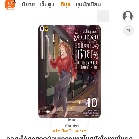
ข้ามไปยังเนื้อหาหลัก
นิยาย
เว็บตูน
อีบุ๊ก
มุมนักเขียน
โหลด
ลูก
ตัวอย่าง
สะใภ้
อดีต ปัจจุบัน อนาคต
สุด