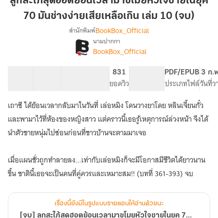
ลูกสะใภ้สุดฮอตย้อนเวลามาขโมยหัวใจชายในยุค
ฮอต
70 มันช่างง่ายเสียเหลือเกิน เล่ม 10 (จบ)
ย้อน
BookBox_Official
สำนักพิมพ์
เวลา
นามปากกา
มา
[จบ]
เรื่อง
BookBox_Official
ขโมย
ลูก
สะใภ้
หัวใจ
33 ตอน
52K
407
831
PG ทั่วไป
PDF/EPUB
3 ก.
สุด
ชาย
สารบัญ
จำนวนคำ
จำนวนหน้า (A5)
ยอดวิว
ระดับเนื้อหา
ประเภทไฟล์
วันที่
ฮอต
ใน
ย้อน
ยุค
เวลา
เถาซี ได้ย้อนเวลากลับมาในวันที่ เล่อหมิง โดนวางยาโดย หลินเจี้ยนกั๋ว
70
มา
และพามาไว้ที่ห้องของหญิงสาว แต่คราวนี้เธอรู้เหตุการณ์ล่วงหน้า จึงได้
ขโมย
มัน
นำตัวชายหนุ่มไปซ่อนก่อนที่ชาวบ้านจะตามมาเจอ
หัวใจ
ช่าง
ชาย
ง่าย
ใน
เมื่อแผนชั่วถูกทำลายลง...เท่ากับเล่อหมิงก็จะมีโอกาสมีชีวิตได้ยาวนาน
เสีย
ยุค
เหลือ
70
ขึ้น ชาตินี้เธอจะเป็นคนที่คู่ควรและเหมาะสม!! (บทที่ 361-393) จบ
มัน
เกิน
ช่าง
เล่ม
ง่าย
เรื่องนี้ยังมีในรูปแบบรายตอนให้อ่านด้วยนะ
10
เสีย
[จบ] ลูกสะใภ้สุดฮอตย้อนเวลามาขโมยหัวใจชายในยุค 70 มันช่างง่ายเสียเหลือเกิน