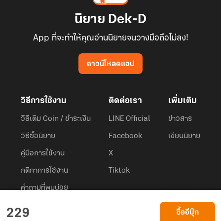
นิยาย Dek-D
App ที่จะทำให้คุณอ่านนิยายจนวางมือถือไม่ลง!
ดาวน์โหลดแอป
วิธีการใช้งาน
ติดต่อเรา
เพิ่มเติม
วิธีเติม Coin / ชำระเงิน
LINE Official
ข่าวสาร
วิธีซื้อนิยาย
Facebook
เขียนนิยาย
คู่มือการใช้งาน
X
กติกาการใช้งาน
Tiktok
คำถามที่พบบ่อย
Dek-D.com ใช้คุกกี้เพื่อพัฒนาประสบการณ์ของ ผู้ใช้ให้ดียิ่งขึ้น
229
ซื้ออีบุ๊ก
ยอมรับ
เรียนรู้เพิ่มเติมที่นี่
© 2026
Dek-D Interactive Co.,Ltd.
All rights reserved. |
Privacy Policy