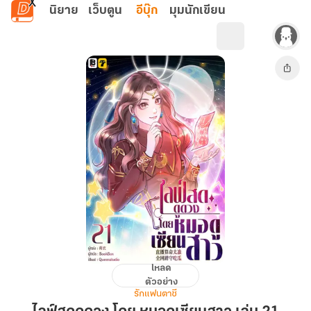
ข้ามไปยังเนื้อหาหลัก
นิยาย
เว็บตูน
อีบุ๊ก
มุมนักเขียน
โหลด
ไลฟ์
ตัวอย่าง
สด
รักแฟนตาซี
ดูด