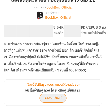
ไลฟ์สดดูดวง โดย หมอดูเซียนสาว เล่ม 21
วง
BookBox_Official
สำนักพิมพ์
โดย
นามปากกา
[จบ]ไลฟ์
เรื่อง
หมอดู
BookBox_Official
สด
เซียน
ดูด
สาว
50 ตอน
79.84K
536
5.54K
PG ทั่วไป
PDF/EPUB
3 ก.
วง
เล่ม
สารบัญ
จำนวนคำ
จำนวนหน้า (A5)
ยอดวิว
ระดับเนื้อหา
ประเภทไฟล์
วันที
โดย
21
หมอดู
เซียน
ซางเฟยหว่าน ปรมาจารย์ฮวงจุ้ยจากโลกเซียน ตื่นขึ้นมาในร่างของหญิง
สาว
สาวที่ถูกแฟนหนุ่มดาราดังอย่าง จางเฉิงเย่ บอกเลิก เธอจึงตัดสินใจแฉ
เขาด้วยการโยนรูปคู่สมัยยังไม่มีชื่อเสียงทิ้งกลางงานแฟนมีตติ้ง จากนั้นก็
หาเลี้ยงชีพตัวเองด้วยการไลฟ์สดดูดวง โดยอาศัยความรู้ที่ติดตัวมาจาก
โลกเดิม เพื่อหาทางดึงพลังเซียนกลับมา! (บทที่ 1001-1050)
เรื่องนี้ยังมีในรูปแบบรายตอนให้อ่านด้วยนะ
[จบ]ไลฟ์สดดูดวง โดย หมอดูเซียนสาว
ติดตามเรื่องนี้