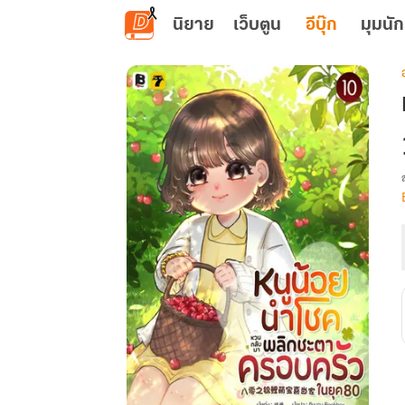
ข้ามไปยังเนื้อหาหลัก
นิยาย
เว็บตูน
อีบุ๊ก
มุมนัก
เ