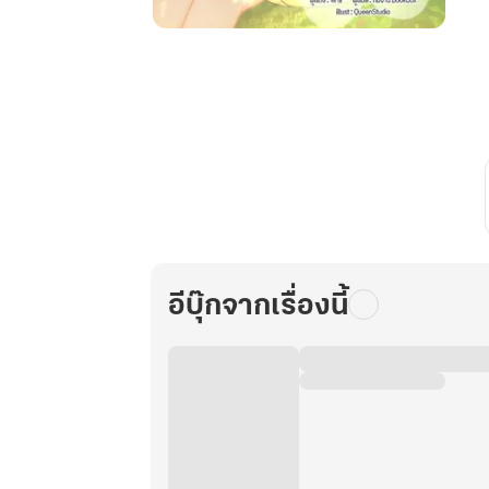
หนู
น้อย
นำ
โชค
หวน
กลับ
มา
พลิก
ชะตา
ครอบครัว
ใน
อีบุ๊กจากเรื่องนี้
ยุค
80
เล่ม
10