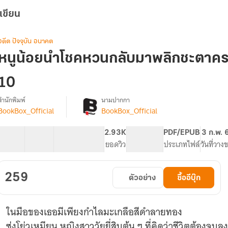
เขียน
อดีต ปัจจุบัน อนาคต
หนูน้อยนำโชคหวนกลับมาพลิกชะตาครอ
10
สำนักพิมพ์
นามปากกา
BookBox_Official
BookBox_Official
[จบ]
รื่อง
หนู
น้อย
40 ตอน
66.73K
501
2.93K
PG ทั่วไป
PDF/EPUB
3 ก.พ. 
นำ
สารบัญ
จำนวนคำ
จำนวนหน้า (A5)
ยอดวิว
ระดับเนื้อหา
ประเภทไฟล์
วันที่วาง
โชค
หวน
กลับ
259
ตัวอย่าง
ซื้ออีบุ๊ก
มา
พลิก
ชะตา
ในมือของเธอมีเพียงกำไลมะเกลือสีดำลายทอง
ครอบครัว
ใน
ซ่งโย่วเหมียน หญิงสาววัยยี่สิบต้น ๆ ที่คิดว่าชีวิตต้องจบล