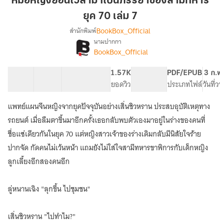
หมอหญิงย้อนเวลามาเป็นภรรยาของสามีทหาร
เวลา
ยุค 70 เล่ม 7
มา
BookBox_Official
สำนักพิมพ์
เป็น
นามปากกา
ภรรยา
[จบ]หมอ
เรื่อง
BookBox_Official
ของ
หญิง
ย้อน
สามี
40 ตอน
76.55K
538
1.57K
PG ทั่วไป
PDF/EPUB
3 ก.
เวลา
ทหาร
สารบัญ
จำนวนคำ
จำนวนหน้า (A5)
ยอดวิว
ระดับเนื้อหา
ประเภทไฟล์
วันที่
มา
ยุค
เป็น
70
ภรรยา
แพทย์แผนจีนหญิงจากยุคปัจจุบันอย่างเสิ่นชิวหราน ประสบอุบัติเหตุทาง
เล่ม
ของ
รถยนต์ เมื่อลืมตาขึ้นมาอีกครั้งเธอกลับพบตัวเองมาอยู่ในร่างของคนที่
สามี
7
ชื่อแซ่เดียวกันในยุค 70 แต่หญิงสาวเจ้าของร่างเดิมกลับมีนิสัยใจร้าย
ทหาร
ยุค
ปากจัด กัดคนไม่เว้นหน้า แถมยังไม่ใส่ใจสามีทหารขาพิการกับเด็กหญิง
70
ลูกเลี้ยงอีกสองคนอีก
ลู่หนานเฉิง "ลุกขึ้น ไปชุมชน"
เสิ่นชิวหราน "ไปทำไม?"