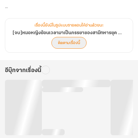
"ไปหย่า"
เรื่องนี้ยังมีในรูปแบบรายตอนให้อ่านด้วยนะ
เธอเพิ่งจะทะลุมิติมาก็ถูกหย่าแล้ว?!
[จบ]หมอหญิงย้อนเวลามาเป็นภรรยาของสามีทหารยุค 70
ติดตามเรื่องนี้
ไม่ได้ ๆ เธอต้องเปลี่ยนแปลงชีวิตใหม่ครั้งนี้ให้ได้!!! (บทที่ 241-280)
อีบุ๊กจากเรื่องนี้