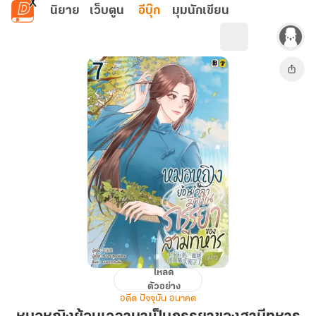
ข้ามไปยังเนื้อหาหลัก
นิยาย
เว็บตูน
อีบุ๊ก
มุมนักเขียน
โหลด
หมอ
ตัวอย่าง
หญิง
อดีต ปัจจุบัน อนาคต
ย้อน