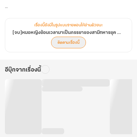
"ไปหย่า"
เรื่องนี้ยังมีในรูปแบบรายตอนให้อ่านด้วยนะ
เธอเพิ่งจะทะลุมิติมาก็ถูกหย่าแล้ว?!
[จบ]หมอหญิงย้อนเวลามาเป็นภรรยาของสามีทหารยุค 70
ติดตามเรื่องนี้
ไม่ได้ ๆ เธอต้องเปลี่ยนแปลงชีวิตใหม่ครั้งนี้ให้ได้!!! (บทที่ 281-320)
อีบุ๊กจากเรื่องนี้