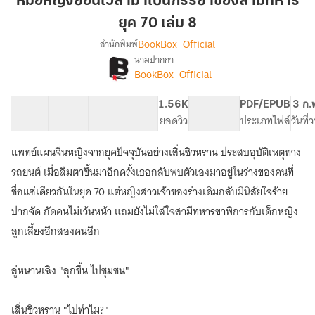
หมอหญิงย้อนเวลามาเป็นภรรยาของสามีทหาร
เวลา
ยุค 70 เล่ม 8
มา
BookBox_Official
สำนักพิมพ์
เป็น
นามปากกา
ภรรยา
[จบ]หมอ
เรื่อง
BookBox_Official
ของ
หญิง
ย้อน
สามี
40 ตอน
69.57K
482
1.56K
PG ทั่วไป
PDF/EPUB
3 ก.
เวลา
ทหาร
สารบัญ
จำนวนคำ
จำนวนหน้า (A5)
ยอดวิว
ระดับเนื้อหา
ประเภทไฟล์
วันที
มา
ยุค
เป็น
70
ภรรยา
แพทย์แผนจีนหญิงจากยุคปัจจุบันอย่างเสิ่นชิวหราน ประสบอุบัติเหตุทาง
เล่ม
ของ
รถยนต์ เมื่อลืมตาขึ้นมาอีกครั้งเธอกลับพบตัวเองมาอยู่ในร่างของคนที่
สามี
8
ชื่อแซ่เดียวกันในยุค 70 แต่หญิงสาวเจ้าของร่างเดิมกลับมีนิสัยใจร้าย
ทหาร
ยุค
ปากจัด กัดคนไม่เว้นหน้า แถมยังไม่ใส่ใจสามีทหารขาพิการกับเด็กหญิง
70
ลูกเลี้ยงอีกสองคนอีก
ลู่หนานเฉิง "ลุกขึ้น ไปชุมชน"
เสิ่นชิวหราน "ไปทำไม?"