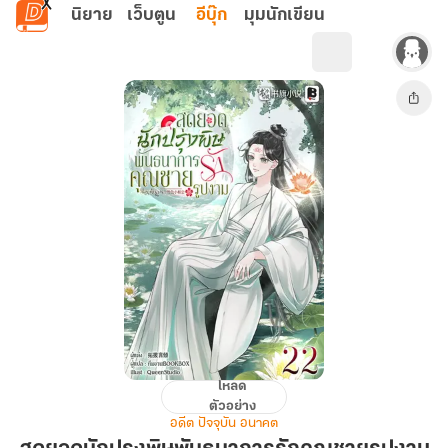
ข้ามไปยังเนื้อหาหลัก
นิยาย
เว็บตูน
อีบุ๊ก
มุมนักเขียน
โหลด
สุด
ตัวอย่าง
ยอด
อดีต ปัจจุบัน อนาคต
นัก