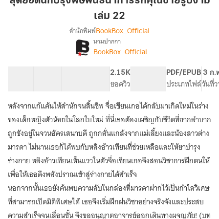
สุดยอดนักปรุงพิษพันธนาการรักคุณชายรูปงาม
ปรุง
เล่ม 22
พิษ
BookBox_Official
สำนักพิมพ์
พันธนาการ
นามปากกา
รัก
[จบ]
เรื่อง
BookBox_Official
คุณชาย
สุด
ยอด
รูป
40 ตอน
69.92K
484
2.15K
PG ทั่วไป
PDF/EPUB
3 ก.
นัก
งาม
สารบัญ
จำนวนคำ
จำนวนหน้า (A5)
ยอดวิว
ระดับเนื้อหา
ประเภทไฟล์
วันที่
ปรุง
เล่ม
พิษ
22
พันธนาการ
หลังจากแก้แค้นให้สำนักจนสิ้นชีพ จื่อเชียนเกอได้กลับมาเกิดใหม่ในร่าง
รัก
ของเด็กหญิงตัวน้อยในโลกใบใหม่ ที่นี่เธอต้องเผชิญกับชีวิตที่ยากลำบาก
คุณชาย
ถูกขังอยู่ในจวนอัครเสนาบดี ถูกกลั่นแกล้งจากแม่เลี้ยงและน้องสาวต่าง
รูป
งาม
มารดา ไม่นานเธอก็ได้พบกับหลิงอ้าวเทียนที่ช่วยเหลือและให้ยาบำรุง
ร่างกาย หลิงอ้าวเทียนเห็นแววในตัวจื่อเชียนเกอจึงสอนวิชาการฝึกตนให้
เพื่อให้เธอดึงพลังปราณเข้าสู่ร่างกายได้สำเร็จ
นอกจากนั้นเธอยังค้นพบความลับในกล่องที่มารดาฝากไว้เป็นกำไลวิเศษ
ที่สามารถเปิดมิติพิเศษได้ เธอจึงเริ่มฝึกฝนวิชาอย่างจริงจังและประสบ
ความสำเร็จจนเลื่อนขั้น จึงขออนุญาตอาจารย์ออกเดินทางผจญภัย! (บท