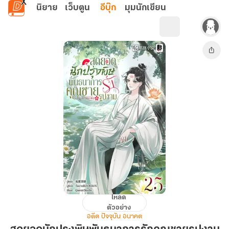
ข้ามไปยังเนื้อหาหลัก
นิยาย
เว็บตูน
อีบุ๊ก
มุมนักเขียน
โหลด
สุด
ตัวอย่าง
ยอด
อดีต ปัจจุบัน อนาคต
นัก