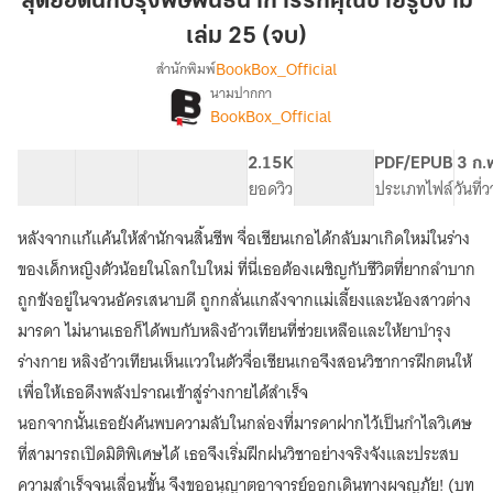
สุดยอดนักปรุงพิษพันธนาการรักคุณชายรูปงาม
ปรุง
เล่ม 25 (จบ)
พิษ
BookBox_Official
สำนักพิมพ์
พันธนาการ
นามปากกา
รัก
[จบ]
เรื่อง
BookBox_Official
คุณชาย
สุด
ยอด
รูป
50 ตอน
85.37K
591
2.15K
PG ทั่วไป
PDF/EPUB
3 ก.
นัก
งาม
สารบัญ
จำนวนคำ
จำนวนหน้า (A5)
ยอดวิว
ระดับเนื้อหา
ประเภทไฟล์
วันที่
ปรุง
เล่ม
พิษ
25
พันธนาการ
หลังจากแก้แค้นให้สำนักจนสิ้นชีพ จื่อเชียนเกอได้กลับมาเกิดใหม่ในร่าง
(จบ)
รัก
ของเด็กหญิงตัวน้อยในโลกใบใหม่ ที่นี่เธอต้องเผชิญกับชีวิตที่ยากลำบาก
คุณชาย
ถูกขังอยู่ในจวนอัครเสนาบดี ถูกกลั่นแกล้งจากแม่เลี้ยงและน้องสาวต่าง
รูป
งาม
มารดา ไม่นานเธอก็ได้พบกับหลิงอ้าวเทียนที่ช่วยเหลือและให้ยาบำรุง
ร่างกาย หลิงอ้าวเทียนเห็นแววในตัวจื่อเชียนเกอจึงสอนวิชาการฝึกตนให้
เพื่อให้เธอดึงพลังปราณเข้าสู่ร่างกายได้สำเร็จ
นอกจากนั้นเธอยังค้นพบความลับในกล่องที่มารดาฝากไว้เป็นกำไลวิเศษ
ที่สามารถเปิดมิติพิเศษได้ เธอจึงเริ่มฝึกฝนวิชาอย่างจริงจังและประสบ
ความสำเร็จจนเลื่อนขั้น จึงขออนุญาตอาจารย์ออกเดินทางผจญภัย! (บท