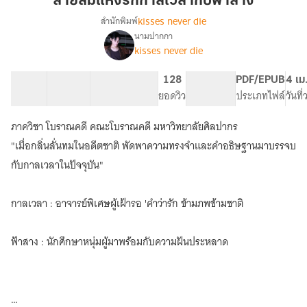
สายลมแห่งรักกาลเวลากับฟ้าสาง
กาล
kisses never die
สำนักพิมพ์
เวลา
นามปากกา
เรื่อง
กับ
kisses never die
สายลม
ฟ้า
แห่ง
สาง
รัก
35 ตอน
101.03K
720
128
NC 18
PDF/EPUB
4 เม
กาล
สารบัญ
จำนวนคำ
จำนวนหน้า (A5)
ยอดวิว
ระดับเนื้อหา
ประเภทไฟล์
วันที
เวลา
กับ
ภาควิชา โบราณคดี คณะโบราณคดี มหาวิทยาลัยศิลปากร
ฟ้า
"เมื่อกลิ่นลั่นทมในอดีตชาติ พัดพาความทรงจำและคำอธิษฐานมาบรรจบ
สาง
กับกาลเวลาในปัจจุบัน"
กาลเวลา : อาจารย์พิเศษผู้เฝ้ารอ 'คำว่ารัก ข้ามภพข้ามชาติ
ฟ้าสาง : นักศึกษาหนุ่มผู้มาพร้อมกับความฝันประหลาด