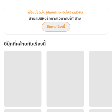
ณ วัดใหญ่กลางไพรลึก
เรื่องนี้ยังมีในรูปแบบรายตอนให้อ่านด้วยนะ
สายลมแห่งรักกาลเวลากับฟ้าสาง
ติดตามเรื่องนี้
เสียงระฆัง ลมพัดกระดิ่งแผ่วเบาคลอเคล้ากับเสียงสวดมนต์เบา ๆ ของ
พระสงฆ์ที่กำลังเจริญภาวนา สองมือพนมก้มกราบพระประธานชุดสีขาว
อีบุ๊กที่คล้ายกับเรื่องนี้
สะอาดบริสุทธิ์ ผมยาวสลวยใบหน้าของลั่นทม เต็มไปด้วยความเศร้าและ
ความสิ้นหวัง
“ข้าพเจ้า ลั่นทม ผู้ที่มีแต่ความทุกข์ตรมในชาตินี้ ข้าพเจ้าขอถอนคำ
สาบานเคยได้ทำไว้ทั้งหมดสิ้น กับชายผู้นั้น ทัพ