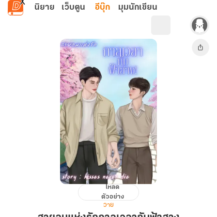
ข้ามไปยังเนื้อหาหลัก
นิยาย
เว็บตูน
อีบุ๊ก
มุมนักเขียน
โหลด
สายลม
ตัวอย่าง
แห่ง
วาย
รัก