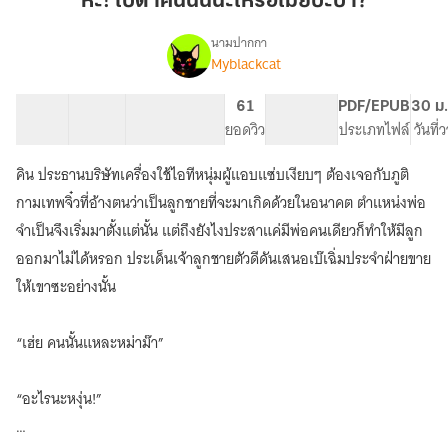
ห้ะ! เบต้าคนนั้นน่ะเหรอเมียป่ะป๊า?
นั้น
น่ะ
นามปากกา
Myblackcat
เรื่อง
เห
ห้ะ!
รอ
เบต้า
46 ตอน
92.85K
565
61
PG ทั่วไป
PDF/EPUB
30 ม.
เมีย
คน
สารบัญ
จำนวนคำ
จำนวนหน้า (A5)
ยอดวิว
ระดับเนื้อหา
ประเภทไฟล์
วันที่
ป่ะป๊า?
นั้น
น่ะ
คิน ประธานบริษัทเครื่องใช้ไอทีหนุ่มผู้แอบแซ่บเงียบๆ ต้องเจอกับภูติ
เห
รอ
กามเทพจิ๋วที่อ้างตนว่าเป็นลูกชายที่จะมาเกิดด้วยในอนาคต ตำแหน่งพ่อ
เมีย
จำเป็นจึงเริ่มมาตั้งแต่นั้น แต่ถึงยังไงประสาแค่มีพ่อคนเดียวก็ทำให้มีลูก
ป่ะป๊า?
ออกมาไม่ได้หรอก ประเด็นเจ้าลูกชายตัวดีดันเสนอเบ๊เฉิ่มประจำฝ่ายขาย
ให้เขาซะอย่างนั้น
“เฮ่ย คนนั้นแหละหม่าม๊า”
“อะไรนะหงุ่น!”