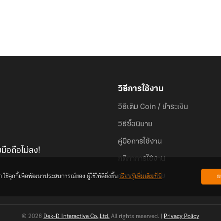
วิธีการใช้งาน
วิธีเติม Coin / ชำระเงิน
วิธีซื้อนิยาย
คู่มือการใช้งาน
มือถือไม่ลง!
กติกาการใช้งาน
้คุกกี้เพื่อพัฒนาประสบการณ์ของ ผู้ใช้ให้ดียิ่งขึ้น
เรียนรู้เพิ่มเติมที่นี่
ย
คำถามที่พบบ่อย
© 2026
Dek-D Interactive Co.,Ltd.
All rights reserved. |
Privacy Policy