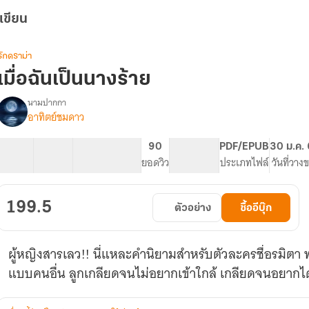
เขียน
รักดราม่า
เมื่อฉันเป็นนางร้าย
นามปากกา
อาทิตย์ชมดาว
รื่อง
เมื่อ
ฉัน
40 ตอน
53.43K
242
90
PG ทั่วไป
PDF/EPUB
30 ม.ค.
เป็น
สารบัญ
จำนวนคำ
จำนวนหน้า (A5)
ยอดวิว
ระดับเนื้อหา
ประเภทไฟล์
วันที่วาง
นาง
ร้าย
199.5
ตัวอย่าง
ซื้ออีบุ๊ก
ผู้หญิงสารเลว!! นี่แหละคำนิยามสำหรับตัวละครชื่อรมิตา ท
แบบคนอื่น ลูกเกลียดจนไม่อยากเข้าใกล้ เกลียดจนอยากได