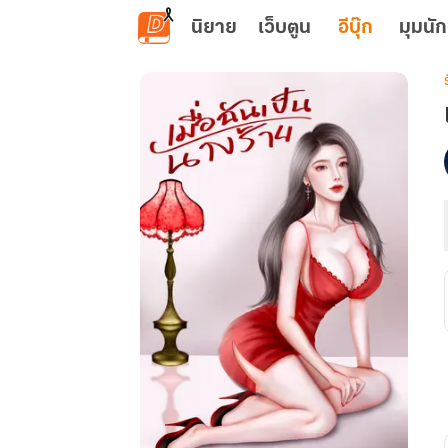
ข้ามไปยังเนื้อหาหลัก
นิยาย
เว็บตูน
อีบุ๊ก
มุมนัก
เ