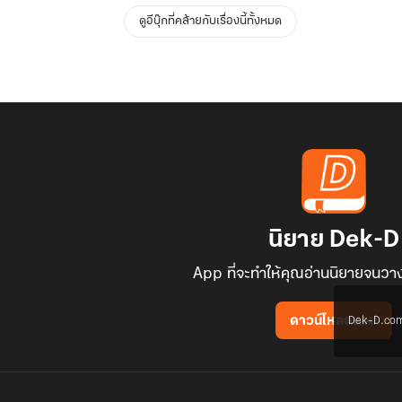
ดูอีบุ๊กที่คล้ายกับเรื่องนี้ทั้งหมด
นิยาย Dek-D
App ที่จะทำให้คุณอ่านนิยายจนวาง
Dek-D.com ใช
ดาวน์โหลดแอป