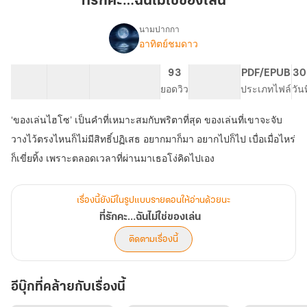
ที่รักคะ…ฉันไม่ใช่ของเล่น
ไม่ใช่
ของ
นามปากกา
เล่น
อาทิตย์ชมดาว
เรื่อง
ที่รัก
คะ…
40 ตอน
47.94K
225
93
PG ทั่วไป
PDF/EPUB
30
ฉัน
สารบัญ
จำนวนคำ
จำนวนหน้า (A5)
ยอดวิว
ระดับเนื้อหา
ประเภทไฟล์
วัน
ไม่ใช่
ของ
‘ของเล่นไฮโซ’ เป็นคำที่เหมาะสมกับพริตาที่สุด ของเล่นที่เขาจะจับ
เล่น
วางไว้ตรงไหนก็ไม่มีสิทธิ์ปฏิเสธ อยากมาก็มา อยากไปก็ไป เบื่อเมื่อไหร่
ก็เขี่ยทิ้ง เพราะตลอดเวลาที่ผ่านมาเธอโง่คิดไปเอง
เรื่องนี้ยังมีในรูปแบบรายตอนให้อ่านด้วยนะ
ที่รักคะ…ฉันไม่ใช่ของเล่น
ติดตามเรื่องนี้
อีบุ๊กที่คล้ายกับเรื่องนี้