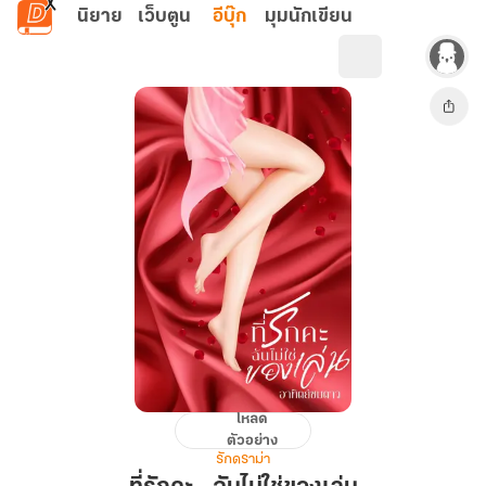
ข้ามไปยังเนื้อหาหลัก
นิยาย
เว็บตูน
อีบุ๊ก
มุมนักเขียน
โหลด
ที่รัก
ตัวอย่าง
คะ…
รักดราม่า
ฉัน