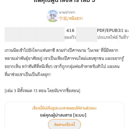
แด่คุณผู้น่าสงสาร เล่ม 3
น่า
สงสาร
นามปากกา
宁花/หนิงฮวา
เรื่อง
เล่ม
แด่
3
คุณ
16 ตอน
26.33K
159
416
PG ทั่วไป
PDF/EPUB
31 ม.
ผู้
สารบัญ
จำนวนคำ
จำนวนหน้า (A5)
ยอดวิว
ระดับเนื้อหา
ประเภทไฟล์
วันที่
น่า
สงสาร
เกวนนีลเข้าไปยังโลกแฟนตาซี สวมร่างปีศาจนาม 'ไนเจล' ที่นี่มีหลาก
[ระบบ]
หลายเผ่าพันธุ์อาศัยอยู่ เขาเป็นเพียงปีศาจจบใหม่แสนซุกซน และอยากรู้
อยากเห็น ทว่าทันทีที่หนีเที่ยว เขาก็ถูกกลุ่มพ่อค้าทาสจับตัวไป และคน
ที่มาช่วยเขาเป็นเป็นถึงดยุก!
[เล่ม 3 มีทั้งหมด 13 ตอน โดยนับจากชื่อตอน]
เรื่องนี้ยังมีในรูปแบบรายตอนให้อ่านด้วยนะ
แด่คุณผู้น่าสงสาร [ระบบ]
ติดตามเรื่องนี้