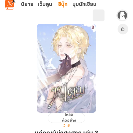
ข้ามไปยังเนื้อหาหลัก
นิยาย
เว็บตูน
อีบุ๊ก
มุมนักเขียน
โหลด
แด่
ตัวอย่าง
คุณ
วาย
ผู้