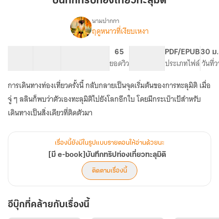
บันทึกทริปท่องเที่ยวทะลุมิติ
ท่อง
เที่ยว
นามปากกา
ฤดูหนาวที่เงียบเหงา
[มี
ทะลุ
เรื่อง
e-
มิติ
book]บัน
58 ตอน
88.8K
582
65
PG ทั่วไป
PDF/EPUB
30 ม.
ทึก
สารบัญ
จำนวนคำ
จำนวนหน้า (A5)
ยอดวิว
ระดับเนื้อหา
ประเภทไฟล์
วันที่
ทริป
ท่อง
การเดินทางท่องเที่ยวครั้งนี้ กลับกลายเป็นจุดเริ่มต้นของการทะลุมิติ เมื่อ
เที่ยว
จู่ ๆ ลลินก็พบว่าตัวเองทะลุมิติไปยังโลกอีกใบ โดยมีกระเป๋าเป้สำหรับ
ทะลุ
มิติ
เดินทางเป็นสิ่งเดียวที่ติดตัวมา
เรื่องนี้ยังมีในรูปแบบรายตอนให้อ่านด้วยนะ
[มี e-book]บันทึกทริปท่องเที่ยวทะลุมิติ
ติดตามเรื่องนี้
อีบุ๊กที่คล้ายกับเรื่องนี้