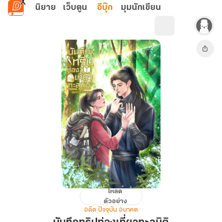
ข้ามไปยังเนื้อหาหลัก
นิยาย
เว็บตูน
อีบุ๊ก
มุมนักเขียน
โหลด
บัน
ตัวอย่าง
ทึก
อดีต ปัจจุบัน อนาคต
ทริป