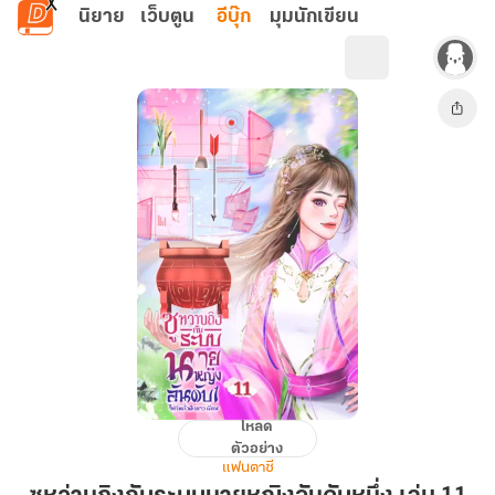
ข้ามไปยังเนื้อหาหลัก
นิยาย
เว็บตูน
อีบุ๊ก
มุมนักเขียน
โหลด
ซู
ตัวอย่าง
หว่าน
แฟนตาซี
ถิ