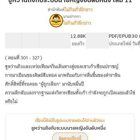
ซูหว่านถิงกับระบบนายหญิงอันดับหนึ่ง เล่ม 11
งกับ
ไม่กินถั่วฝักยาว
สำนักพิมพ์
ระบบ
นามปากกา
เรื่อง
นาย
ไม่กินถั่วฝักยาว
ซู
หญิง
หว่าน
อันดับ
ถิ
30 ตอน
63.3K
267
12.88K
PG ทั่วไป
PDF/EPUB
30 
หนึ่ง
งกับ
สารบัญ
จำนวนคำ
จำนวนหน้า (A5)
ยอดวิว
ระดับเนื้อหา
ประเภทไฟล์
วันท
ระบบ
เล่ม
นาย
( ตอนที่ 301 - 327 )
11
หญิง
ซูหว่านถิงและเหว่ยเทียนจวินเดินทางสู่ยอดเขาเก้าเซียนปราชญ์
อันดับ
หนึ่ง
การมาเยือนของศิษย์สืบทอด มาพร้อมกับการตื่นขึ้นของตำราหิน
ศักดิ์สิทธิ์ที่รอคอย "ผู้ถูกเลือก" มานับหมื่นปี
ความลึกลับและรากฐานแห่งวิหารเซียนทั้งเก้า กำลังจะถูกเปิดเผยแล้วใช่
หรือไม่
เรื่องนี้ยังมีในรูปแบบรายตอนให้อ่านด้วยนะ
ซูหว่านถิงกับระบบนายหญิงอันดับหนึ่ง
ติดตามเรื่องนี้