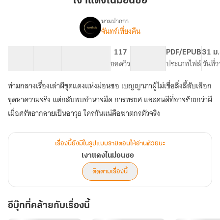
เงาแดงในม่อนซอ
ม่อน
ซอ
นามปากกา
จันทร์เที่ยงคืน
เรื่อง
เงา
แดง
59 ตอน
119.3K
561
117
PG ทั่วไป
PDF/EPUB
31 ม.
ใน
สารบัญ
จำนวนคำ
จำนวนหน้า (A5)
ยอดวิว
ระดับเนื้อหา
ประเภทไฟล์
วันที่
ม่อน
ซอ
ท่ามกลางเรื่องเล่าผีชุดแดงแห่งม่อนซอ เบญญาภาผู้ไม่เชื่อสิ่งลี้ลับเลือก
ขุดหาความจริง แต่กลับพบอำนาจมืด การทรยศ และคนดีที่อาจร้ายกว่าผี
เมื่อศรัทธากลายเป็นอาวุธ ใครกันแน่คือฆาตกรตัวจริง
เรื่องนี้ยังมีในรูปแบบรายตอนให้อ่านด้วยนะ
เงาแดงในม่อนซอ
ติดตามเรื่องนี้
อีบุ๊กที่คล้ายกับเรื่องนี้