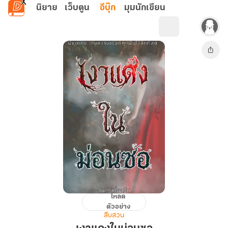
ข้ามไปยังเนื้อหาหลัก
นิยาย
เว็บตูน
อีบุ๊ก
มุมนักเขียน
โหลด
เงา
ตัวอย่าง
แดง
สืบสวน
ใน