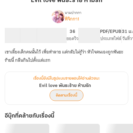
Evil love พันธะร้าย ห้ามรัก
ร้าย
ห้าม
นามปากกา
พิจิกกา1
Evil
รัก
เรื่อง
love
พันธะ
23 ตอน
44.87K
290
36
PG ทั่วไป
PDF/EPUB
31 ม.
ร้าย
สารบัญ
จำนวนคำ
จำนวนหน้า (A5)
ยอดวิว
ระดับเนื้อหา
ประเภทไฟล์
วันที่
ห้าม
รัก
เขาเลี้ยงเด็กคนนั้นไว้ เพื่อทำลาย แต่กลับไม่รู้ว่า หัวใจตนเองถูกพันธะ
ร้ายนี้ กลืนกินไปตั้งแต่แรก
เรื่องนี้ยังมีในรูปแบบรายตอนให้อ่านด้วยนะ
Evil love พันธะร้าย ห้ามรัก
ติดตามเรื่องนี้
อีบุ๊กที่คล้ายกับเรื่องนี้