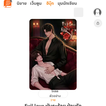
ข้ามไปยังเนื้อหาหลัก
นิยาย
เว็บตูน
อีบุ๊ก
มุมนักเขียน
โหลด
Evil
ตัวอย่าง
love
วาย
พันธะ