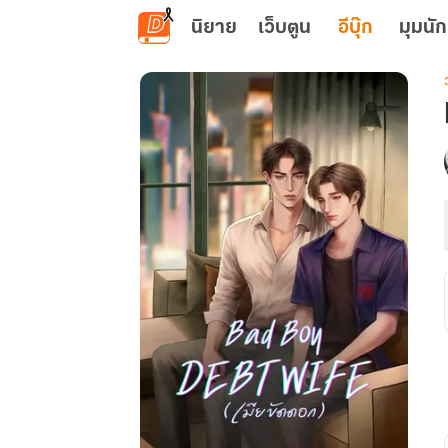
ข้ามไปยังเนื้อหาหลัก
นิยาย
เว็บตูน
อีบุ๊ก
มุมนัก
เ
: