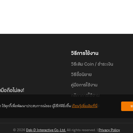
วิธีการใช้งาน
วิธีเติม Coin / ชำระเงิน
วิธีซื้อนิยาย
คู่มือการใช้งาน
มือถือไม่ลง!
กติกาการใช้งาน
้คุกกี้เพื่อพัฒนาประสบการณ์ของ ผู้ใช้ให้ดียิ่งขึ้น
เรียนรู้เพิ่มเติมที่นี่
ย
คำถามที่พบบ่อย
© 2026
Dek-D Interactive Co.,Ltd.
All rights reserved. |
Privacy Policy