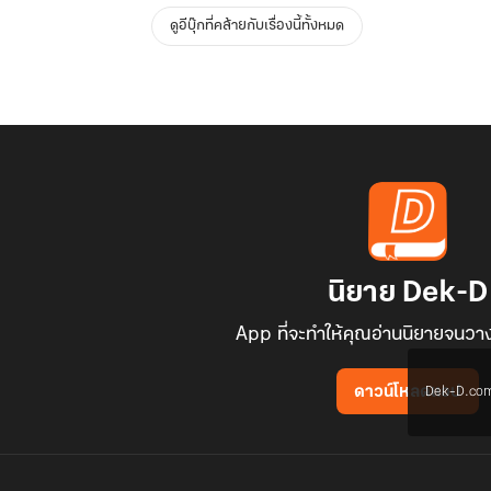
ดูอีบุ๊กที่คล้ายกับเรื่องนี้ทั้งหมด
นิยาย Dek-D
App ที่จะทำให้คุณอ่านนิยายจนวาง
Dek-D.com ใช
ดาวน์โหลดแอป