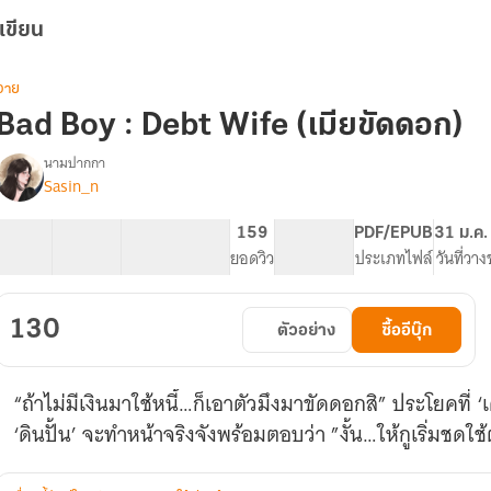
เขียน
วาย
Bad Boy : Debt Wife (เมียขัดดอก)
นามปากกา
Sasin_n
Bad
รื่อง
Boy
48 ตอน
140.02K
615
159
PG ทั่วไป
PDF/EPUB
31 ม.ค.
Debt
สารบัญ
จำนวนคำ
จำนวนหน้า (A5)
ยอดวิว
ระดับเนื้อหา
ประเภทไฟล์
วันที่วา
Wife
(เมีย
ขัดดอก)
130
ตัวอย่าง
ซื้ออีบุ๊ก
-
เคส
ดิน
“ถ้าไม่มีเงินมาใช้หนี้…ก็เอาตัวมึงมาขัดดอกสิ” ประโยคที่ ‘
ปั้น
(มี
‘ดินปั้น’ จะทำหน้าจริงจังพร้อมตอบว่า ”งั้น…ให้กูเริ่มชดใ
E-
book)