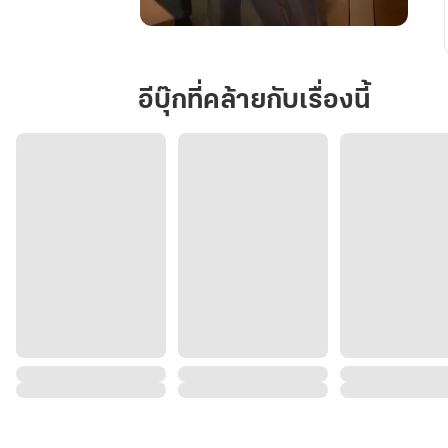
Bad
Boy
:
อีบุ๊กที่คล้ายกับเรื่องนี้
Debt
Wife
(เมีย
ขัดดอก)