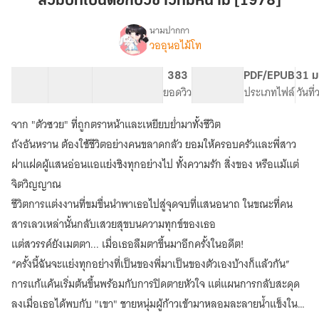
สวมบทเป็นดอกบัวขาวที่มีหนาม [1978]
ดอกบัว
ขาว
นามปากกา
วออุนอไม้โท
เรื่อง
ที่
สวม
มี
บท
62 ตอน
114.58K
532
383
PG ทั่วไป
PDF/EPUB
31 ม
หนาม
เป็น
สารบัญ
จำนวนคำ
จำนวนหน้า (A5)
ยอดวิว
ระดับเนื้อหา
ประเภทไฟล์
วันที
[1978]
ดอกบัว
ขาว
จาก "ตัวซวย" ที่ถูกตราหน้าและเหยียบย่ำมาทั้งชีวิต
ที่
มี
ถังอันหราน ต้องใช้ชีวิตอย่างคนขลาดกลัว ยอมให้ครอบครัวและพี่สาว
หนาม
ฝาแฝดผู้แสนอ่อนแอแย่งชิงทุกอย่างไป ทั้งความรัก สิ่งของ หรือแม้แต่
[1978]
จิตวิญญาณ
ชีวิตการแต่งงานที่ขมขื่นนำพาเธอไปสู่จุดจบที่แสนอนาถ ในขณะที่คน
สารเลวเหล่านั้นกลับเสวยสุขบนความทุกข์ของเธอ
แต่สวรรค์ยังเมตตา... เมื่อเธอลืมตาขึ้นมาอีกครั้งในอดีต!
“ครั้งนี้ฉันจะแย่งทุกอย่างที่เป็นของพี่มาเป็นของตัวเองบ้างก็แล้วกัน”
การแก้แค้นเริ่มต้นขึ้นพร้อมกับการปิดตายหัวใจ แต่แผนการกลับสะดุด
ลงเมื่อเธอได้พบกับ "เขา" ชายหนุ่มผู้ก้าวเข้ามาหลอมละลายน้ำแข็งในใจ