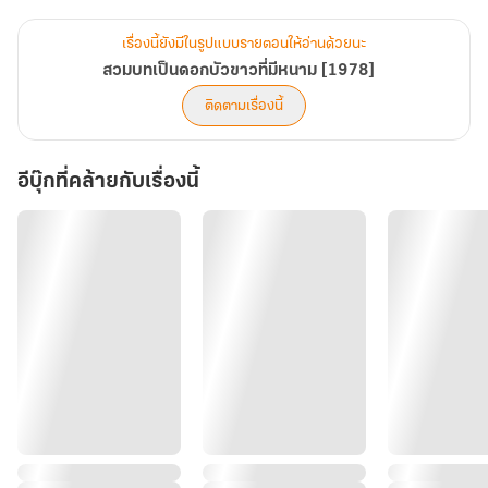
ด้วยความอบอุ่นที่เธอไม่เคยได้รับ จนหัวใจที่เคยด้านชาเริ่มกลับมาเต้น
แรงอีกครั้ง
เรื่องนี้ยังมีในรูปแบบรายตอนให้อ่านด้วยนะ
ท่ามกลางไฟแค้นที่กำลังแผดเผา เธอเลือกที่จะเดินหน้าทำลายทุกอย่าง
สวมบทเป็นดอกบัวขาวที่มีหนาม [1978]
พร้อมกับมีชายคนนั้นอยู่ข้างๆ
ติดตามเรื่องนี้
เป้าหมายสำคัญของเธอคือ...
อะไรที่เป็นของพี่สาวคนนั้น เธอจะแย่งมาให้หมด โดยเฉพาะ "ผู้ชายคน
อีบุ๊กที่คล้ายกับเรื่องนี้