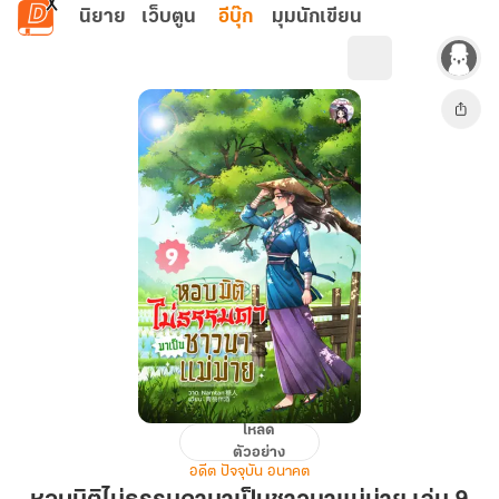
ข้ามไปยังเนื้อหาหลัก
นิยาย
เว็บตูน
อีบุ๊ก
มุมนักเขียน
โหลด
หอบ
ตัวอย่าง
มิติ
อดีต ปัจจุบัน อนาคต
ไม่