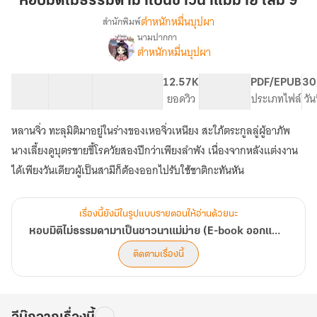
หอบมิติไม่ธรรมดามาเป็นชาวนาแม่ม่าย เล่ม 9
ธรรมดา
ตำหนักหมื่นบุปผา
สำนักพิมพ์
มา
นามปากกา
เรื่อง
เป็น
ตำหนักหมื่นบุปผา
หอบ
ชาวนา
มิติ
แม่
ไม่
99 ตอน
162.85K
671
12.57K
PG ทั่วไป
PDF/EPUB
30
ม่าย
ธรรมดา
สารบัญ
จำนวนคำ
จำนวนหน้า (A5)
ยอดวิว
ระดับเนื้อหา
ประเภทไฟล์
วัน
มา
เล่ม
เป็น
หลานจิ่ว ทะลุมิติมาอยู่ในร่างของเหอจิ่วเหนียง สะใภ้ตระกูลลู่ผู้อาภัพ
9
ชาวนา
นางเลี้ยงดูบุตรชายขี้โรควัยสองปีกว่าเพียงลำพัง เนื่องจากหลังแต่งงาน
แม่
ม่าย
ได้เพียงวันเดียวผู้เป็นสามีก็ต้องออกไปรับใช้ชาติกะทันหัน
(E-
book
ออก
เรื่องนี้ยังมีในรูปแบบรายตอนให้อ่านด้วยนะ
แล้ว)
หอบมิติไม่ธรรมดามาเป็นชาวนาแม่ม่าย (E-book ออกแล้ว)
ติดตามเรื่องนี้