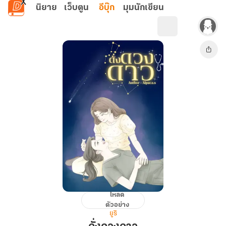
ข้ามไปยังเนื้อหาหลัก
นิยาย
เว็บตูน
อีบุ๊ก
มุมนักเขียน
โหลด
ดั่ง
ตัวอย่าง
ดวงดาว
ยูริ