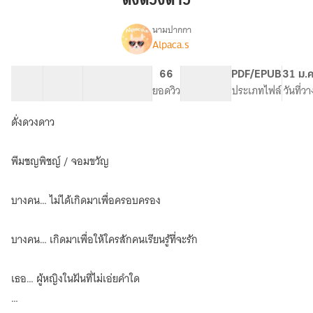
ดั่งดวงดาว
นามปากกา
Alpaca.s
เรื่อง
ดั่ง
ดวงดาว
7 ตอน
36.6K
126
66
PG ทั่วไป
PDF/EPUB
31 ม.ค
สารบัญ
จำนวนคำ
จำนวนหน้า (A5)
ยอดวิว
ระดับเนื้อหา
ประเภทไฟล์
วันที่ว
ดั่งดวงดาว
พีมชญพิชญ์ / จอมขวัญ
บางคน… ไม่ได้เกิดมาเพื่อครอบครอง
บางคน… เกิดมาเพื่อให้ใครสักคนเรียนรู้ที่จะรัก
เธอ… ผู้หญิงในฝันที่ไม่เอ่ยคำใด