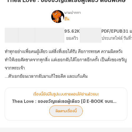
Thea Love : ของขวัญแด่เธอผู้เดียว ตอนพิเศษ
ของ
ขวัญ
นามปากกา
ฮัน
Thea
แด่
เรื่อง
Love
เธอ
:
3 ตอน
18.09K
101
95.62K
PG ทั่วไป
PDF/EPUB
31 ม
ผู้
ของ
สารบัญ
จำนวนคำ
จำนวนหน้า (A5)
ยอดวิว
ระดับเนื้อหา
ประเภทไฟล์
วันที
เดียว
ขวัญ
ตอน
แด่
ทำทุกอย่างเพื่อคนผู้เดียว แต่สิ่งที่เธอได้รับ คือการทรยศ ความผิดหวัง
เธอ
พิเศษ
ทำให้เธอตัดขาดจากทุกสิ่ง แต่เธอกลับได้โอกาสอีกครั้ง เป็นดั่งของขวัญ
ผู้
เดียว
จากพระเจ้า
[มี
...ตัวเอกย้อนเวลากลับมาแก้ไขอดีต และแก้แค้น
E-
BOOK
จบ
แล้ว]
เรื่องนี้ยังมีในรูปแบบรายตอนให้อ่านด้วยนะ
Thea Love : ของขวัญแด่เธอผู้เดียว [มี E-BOOK จบแล้ว]
ติดตามเรื่องนี้