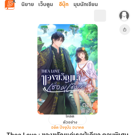
ข้ามไปยังเนื้อหาหลัก
นิยาย
เว็บตูน
อีบุ๊ก
มุมนักเขียน
โหลด
Thea
ตัวอย่าง
Love
อดีต ปัจจุบัน อนาคต
: