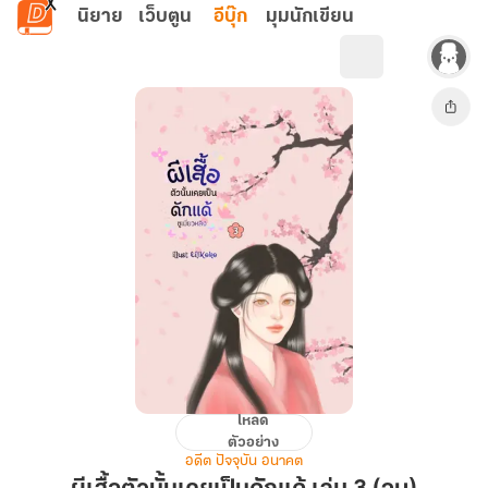
ข้ามไปยังเนื้อหาหลัก
นิยาย
เว็บตูน
อีบุ๊ก
มุมนักเขียน
โหลด
ผีเสื้อ
ตัวอย่าง
ตัว
อดีต ปัจจุบัน อนาคต
นั้น