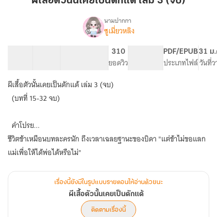
ผีเสื้อตัวนั้นเคยเป็นดักแด้ เล่ม 3 (จบ)
เคย
เป็น
นามปากกา
ซูเมี่ยวหลิง
เรื่อง
ดักแด้
ผีเสื้อ
เล่ม
ตัว
19 ตอน
29.27K
160
310
PG ทั่วไป
PDF/EPUB
31 ม.
3
นั้น
สารบัญ
จำนวนคำ
จำนวนหน้า (A5)
ยอดวิว
ระดับเนื้อหา
ประเภทไฟล์
วันที่
(จบ)
เคย
เป็น
ผีเสื้อตัวนั้นเคยเป็นดักแด้ เล่ม 3 (จบ)
ดักแด้
(บทที่ 15-32 จบ)
คำโปรย...
ชีวิตข้าเหมือนบทละครนัก ถึงเวลาเฉลยฐานะของบิดา "แต่ข้าไม่ขอแลก
แม่เพื่อให้ได้พ่อได้หรือไม่"
เรื่องนี้ยังมีในรูปแบบรายตอนให้อ่านด้วยนะ
ผีเสื้อตัวนั้นเคยเป็นดักแด้
ติดตามเรื่องนี้