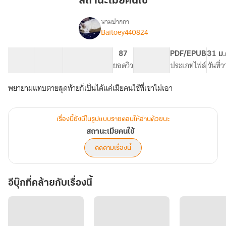
สถานะเมียคนใช้
นามปากกา
Baitoey440824
เรื่อง
สถานะ
เมีย
19 ตอน
26.04K
53
87
PG ทั่วไป
PDF/EPUB
31 ม.
คนใช้
สารบัญ
จำนวนคำ
จำนวนหน้า (A5)
ยอดวิว
ระดับเนื้อหา
ประเภทไฟล์
วันที่
พยายามแทบตายสุดท้ายก็เป็นได้แค่เมียคนใช้ที่เขาไม่เอา
เรื่องนี้ยังมีในรูปแบบรายตอนให้อ่านด้วยนะ
สถานะเมียคนใช้
ติดตามเรื่องนี้
อีบุ๊กที่คล้ายกับเรื่องนี้