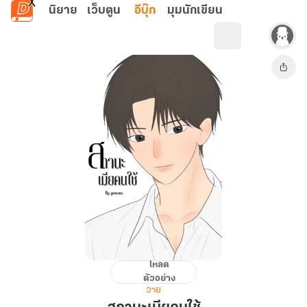
ข้ามไปยังเนื้อหาหลัก
นิยาย
เว็บตูน
อีบุ๊ก
มุมนักเขียน
โหลด
สถานะ
ตัวอย่าง
เมีย
วาย
คนใช้