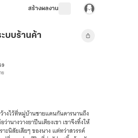
สร้างผลงาน
บระบบร้านค้า
 69
ขาย
ขว้างไว้ที่หมู่บ้านชายแดนกันดารนานถึง
ลือว่านางวางยาปีนเตียงเขา เขาจึงทิ้งให้
าะนิสัยเสียๆ ของนาง แต่ทว่าสวรรค์