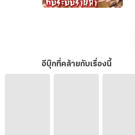
เมื่อ
ข้า
ทะลุ
มิติ
มา
ใน
ร่าง
ฮู
อีบุ๊กที่คล้ายกับเรื่องนี้
หยิน
ตกอับ
กับ
ระบบ
ร้าน
ค้า