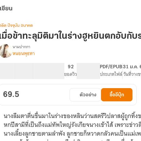
เขียน
อดีต ปัจจุบัน อนาคต
เมื่อข้าทะลุมิติมาในร่างฮูหยินตกอับกั
นามปากกา
หนอนพุธทา
รื่อง
เมื่อ
ข้า
29 ตอน
51.71K
416
92
PG ทั่วไป
PDF/EPUB
31 ม.ค.
ทะลุ
สารบัญ
จำนวนคำ
จำนวนหน้า (A5)
ยอดวิว
ระดับเนื้อหา
ประเภทไฟล์
วันที่วาง
มิติ
มา
ใน
69.5
ตัวอย่าง
ซื้ออีบุ๊ก
ร่าง
ู
หยิน
นางลืมตาตื่นขึ้นมาในร่างของหลินว่านสตรีวิปลาสผู้ถูกทิ้ง
ตกอับ
กับ
หกปีสามีที่เป็นถึงแม่ทัพใหญ่รังเกียจนางเข้าไส้ เพราะข่าว
ระบบ
นางเลี้ยงลูกชายตามลำพัง ลูกชายก็หวาดกลัวคนเป็นแม่เพร
ร้าน
ค้า