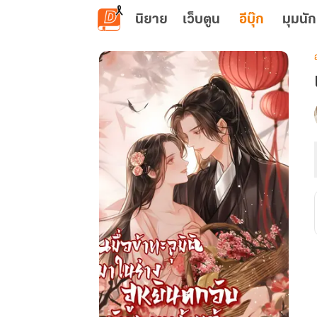
ข้ามไปยังเนื้อหาหลัก
นิยาย
เว็บตูน
อีบุ๊ก
มุมนัก
เ
ฮ