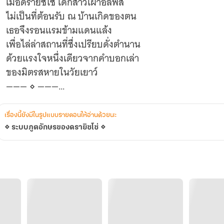
เมื่อดรายิซโซ่ เด็กสาวเผ่าอัลฟิส
ไม่เป็นที่ต้อนรับ ณ บ้านเกิดของตน
เธอจึงรอนแรมข้ามแดนแล้ง
เพื่อไล่ล่าสถานที่ซึ่งเปรียบดั่งตำนาน
ด้วยแรงใจหนึ่งเดียวจากคำบอกเล่า
ของมิตรสหายในวัยเยาว์
——— ⋄ ———
เอียงเอนไปทางตะวันออกของทะเลทราย
รายล้อมด้วยเทือกเขาและเนินศิลา
เรื่องนี้ยังมีในรูปแบบรายตอนให้อ่านด้วยนะ
ยังมีสมบัติมากมายตระการตา
⋄ ระบบภูตอักษรของดรายิซโซ่ ⋄
ซ่อนเร้นใต้เหมืองผาอันกลายเป็นรังอสูร