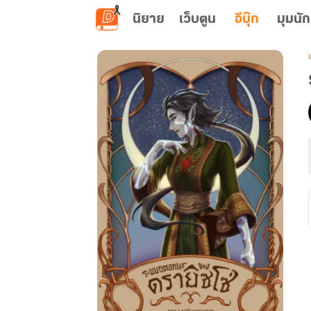
ข้ามไปยังเนื้อหาหลัก
นิยาย
เว็บตูน
อีบุ๊ก
มุมนัก
เ