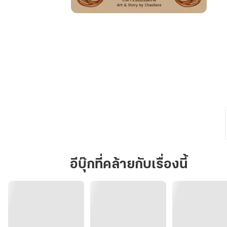
ระบบ
ภูต
อักษร
ขอ
งด
รายิ
ซโซ่
เล่ม
1
อีบุ๊กที่คล้ายกับเรื่องนี้