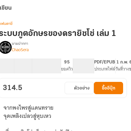
เขียน
แฟนตาซี
ระบบภูตอักษรของดรายิซโซ่ เล่ม 1
นามปากกา
ChaoSera
⋄
รื่อง
ระบบ
ภูต
34 ตอน
157.18K
398
95
PG ทั่วไป
PDF/EPUB
1 ก.พ. 
อักษร
สารบัญ
จำนวนคำ
จำนวนหน้า (A5)
ยอดวิว
ระดับเนื้อหา
ประเภทไฟล์
วันที่วาง
ขอ
งด
รายิ
314.5
ตัวอย่าง
ซื้ออีบุ๊ก
ซโซ่
⋄
จากพงไพรสู่แดนทราย
จุดเพลิงเปลวสู่หุบเหว