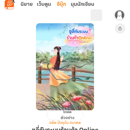
ข้ามไปยังเนื้อหาหลัก
นิยาย
เว็บตูน
อีบุ๊ก
มุมนักเขียน
โหลด
ซู
ตัวอย่าง
ลี่
อดีต ปัจจุบัน อนาคต
กับ