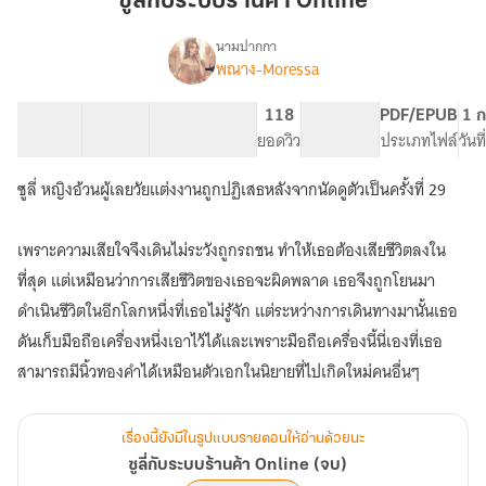
ซูลี่กับระบบร้านค้า Online
ระบบ
ร้าน
นามปากกา
พณาง-Moressa
เรื่อง
ค้า
ซู
Online
ลี่
112 ตอน
147.47K
874
118
PG ทั่วไป
PDF/EPUB
1 ก
กับ
สารบัญ
จำนวนคำ
จำนวนหน้า (A5)
ยอดวิว
ระดับเนื้อหา
ประเภทไฟล์
วันท
ระบบ
ร้าน
ซูลี่ หญิงอ้วนผู้เลยวัยแต่งงานถูกปฏิเสธหลังจากนัดดูตัวเป็นครั้งที่ 29
ค้า
Online
(จบ)
เพราะความเสียใจจึงเดินไม่ระวังถูกรถชน ทำให้เธอต้องเสียชีวิตลงใน
ที่สุด แต่เหมือนว่าการเสียชีวิตของเธอจะผิดพลาด เธอจึงถูกโยนมา
ดำเนินชีวิตในอีกโลกหนึ่งที่เธอไม่รู้จัก แต่ระหว่างการเดินทางมานั้นเธอ
ดันเก็บมือถือเครื่องหนึ่งเอาไว้ได้และเพราะมือถือเครื่องนี้นี่เองที่เธอ
สามารถมีนิ้วทองคำได้เหมือนตัวเอกในนิยายที่ไปเกิดใหม่คนอื่นๆ
เรื่องนี้ยังมีในรูปแบบรายตอนให้อ่านด้วยนะ
ซูลี่กับระบบร้านค้า Online (จบ)