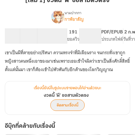
[เล่ม 1] งวดนี้ 'ผี' ขอสามตัวตรง
นี้
'ผี'
นามปากกา
กาฬอาสัญ
เรื่อง
ขอ
งวด
สาม
นี้
22 ตอน
45.8K
175
191
PG ทั่วไป
PDF/EPUB
2 ก.พ
ตัว
'ผี'
สารบัญ
จำนวนคำ
จำนวนหน้า (A5)
ยอดวิว
ระดับเนื้อหา
ประเภทไฟล์
วันที่
ตรง
ขอ
สาม
เขาเป็นผีที่ตายอย่างปริศนา ความทรงจำที่มีเลือนราง จนกระทั่งเขาถูก
ตัว
ตรง
หญิงสาวคนหนึ่งเอาของมาเซ่นเพราะเธอเข้าใจผิดว่าเขาเป็นสิ่งศักดิ์สิทธิ์
ตั้งแต่นั้นมา เขาก็ต้องเข้าไปพัวพันกับอีกด้านของโลกวิญญาณ
เรื่องนี้ยังมีในรูปแบบรายตอนให้อ่านด้วยนะ
งวดนี้ 'ผี' ขอสามตัวตรง
ติดตามเรื่องนี้
อีบุ๊กที่คล้ายกับเรื่องนี้