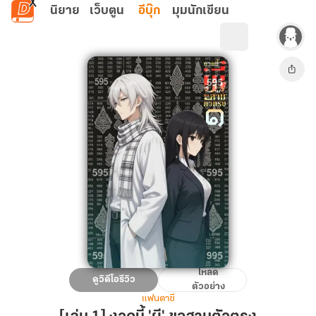
ข้ามไปยังเนื้อหาหลัก
นิยาย
เว็บตูน
อีบุ๊ก
มุมนักเขียน
โหลด
[เล่ม
ดูวิดีโอรีวิว
ตัวอย่าง
1]
แฟนตาซี
งวด