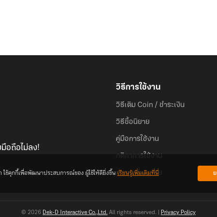
วิธีการใช้งาน
วิธีเติม Coin / ชำระเงิน
วิธีซื้อนิยาย
คู่มือการใช้งาน
มือถือไม่ลง!
กติกาการใช้งาน
้คุกกี้เพื่อพัฒนาประสบการณ์ของ ผู้ใช้ให้ดียิ่งขึ้น
เรียนรู้เพิ่มเติมที่นี่
ย
คำถามที่พบบ่อย
© 2026
Dek-D Interactive Co.,Ltd.
All rights reserved. |
Privacy Policy