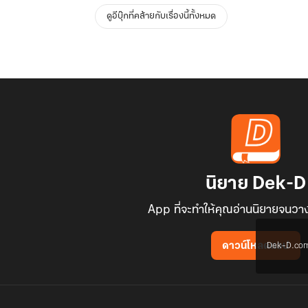
ดูอีบุ๊กที่คล้ายกับเรื่องนี้ทั้งหมด
นิยาย Dek-D
App ที่จะทำให้คุณอ่านนิยายจนวาง
Dek-D.com ใช
ดาวน์โหลดแอป