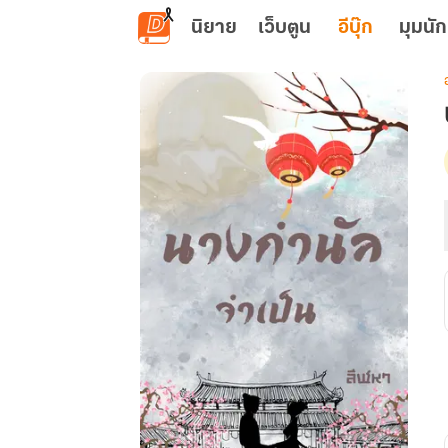
ข้ามไปยังเนื้อหาหลัก
นิยาย
เว็บตูน
อีบุ๊ก
มุมนัก
เ