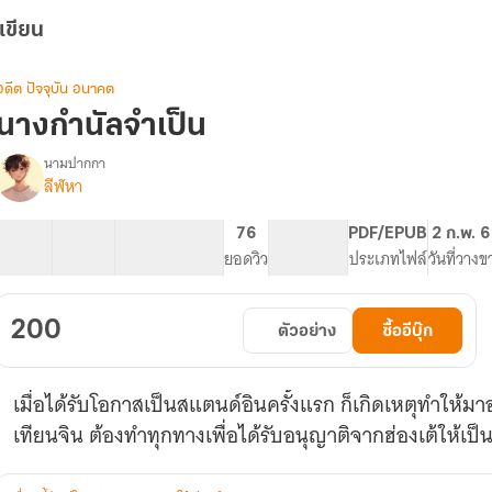
เขียน
อดีต ปัจจุบัน อนาคต
นางกำนัลจำเป็น
นามปากกา
ลีฬหา
รื่อง
นาง
กำนัล
42 ตอน
66.09K
439
76
PG ทั่วไป
PDF/EPUB
2 ก.พ. 
จำเป็น
สารบัญ
จำนวนคำ
จำนวนหน้า (A5)
ยอดวิว
ระดับเนื้อหา
ประเภทไฟล์
วันที่วางข
200
ตัวอย่าง
ซื้ออีบุ๊ก
เมื่อได้รับโอกาสเป็นสแตนด์อินครั้งแรก ก็เกิดเหตุทำให้มาอยู่ในร่างของนางกำนัลเซี่ยซินอี ตำหนัก
เทียนจิน ต้องทำทุกทางเพื่อได้รับอนุญาติจากฮ่องเต้ให้เป