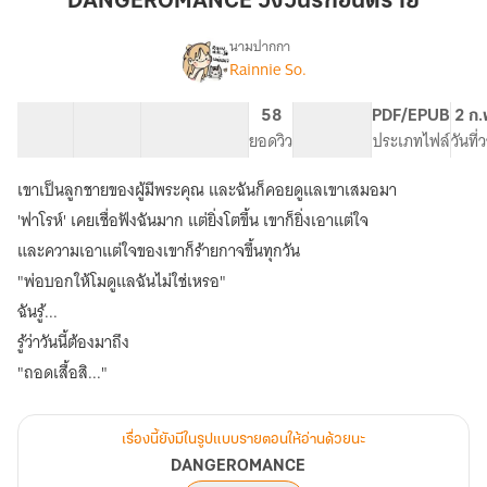
DANGEROMANCE วังวนรักอันตราย
อันตราย
นามปากกา
Rainnie So.
DANGEROMANCE
เรื่อง
47 ตอน
141.48K
675
58
PG ทั่วไป
PDF/EPUB
2 ก.
สารบัญ
จำนวนคำ
จำนวนหน้า (A5)
ยอดวิว
ระดับเนื้อหา
ประเภทไฟล์
วันที
เขาเป็นลูกชายของผู้มีพระคุณ และฉันก็คอยดูแลเขาเสมอมา
'ฟาโรห์' เคยเชื่อฟังฉันมาก แต่ยิ่งโตขึ้น เขาก็ยิ่งเอาแต่ใจ
และความเอาแต่ใจของเขาก็ร้ายกาจขึ้นทุกวัน
"พ่อบอกให้โมดูแลฉันไม่ใช่เหรอ"
ฉันรู้...
รู้ว่าวันนี้ต้องมาถึง
"ถอดเสื้อสิ..."
เรื่องนี้ยังมีในรูปแบบรายตอนให้อ่านด้วยนะ
DANGEROMANCE