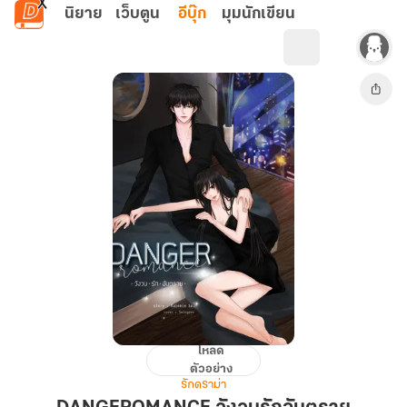
ข้ามไปยังเนื้อหาหลัก
นิยาย
เว็บตูน
อีบุ๊ก
มุมนักเขียน
โหลด
DANGEROMANCE
ตัวอย่าง
วังวน
รักดราม่า
รัก