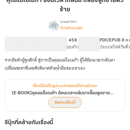
คุณแม่โอเมก้า ย้อนเวลากลับมาเลี้ยงลูกชายตัว
เม
ร้าย
ก้า
ย้อน
นามปากกา
เวลา
Kisetsusake
{E-
เรื่อง
กลับ
BOOK}
คุณ
มา
24 ตอน
132.95K
556
458
PG ทั่วไป
PDF/EPUB
8 ก.
แม่
สารบัญ
จำนวนคำ
เลี้ยง
จำนวนหน้า (A5)
ยอดวิว
ระดับเนื้อหา
ประเภทไฟล์
วันที
โอ
ลูกชาย
เม
จากอัลฟ่าผู้สูงศักดิ์ สู่การเป็นคุณแม่โอเมก้า ผู้ได้ย้อนเวลากลับมา
ตัว
ก้า
ร้าย
เปลี่ยนชะตาที่เคยพังพินาศด้วยน้ำมือของเขาเอง
ย้อน
เวลา
กลับ
มา
เรื่องนี้ยังมีในรูปแบบรายตอนให้อ่านด้วยนะ
เลี้ยง
{E-BOOK}คุณแม่โอเมก้า ย้อนเวลากลับมาเลี้ยงลูกชายตัวร้าย {Omegaverse}
ลูกชาย
ตัว
ติดตามเรื่องนี้
ร้าย
{Omegaverse}
อีบุ๊กที่คล้ายกับเรื่องนี้