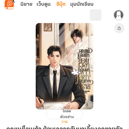
ข้ามไปยังเนื้อหาหลัก
นิยาย
เว็บตูน
อีบุ๊ก
มุมนักเขียน
โหลด
คุณ
ตัวอย่าง
แม่
วาย
โอ