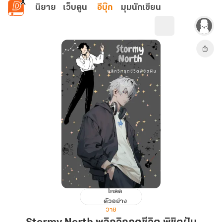
ข้ามไปยังเนื้อหาหลัก
นิยาย
เว็บตูน
อีบุ๊ก
มุมนักเขียน
โหลด
Stormy
ตัวอย่าง
North
วาย
พลิก