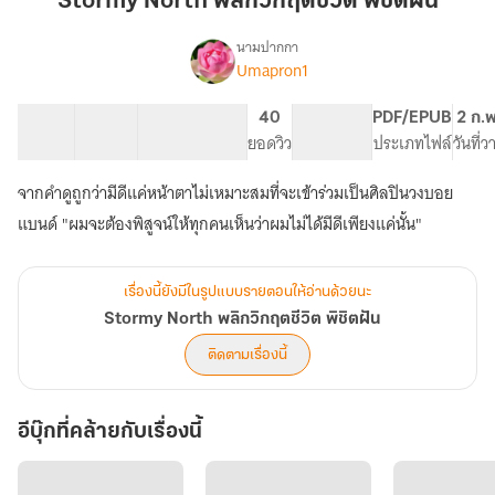
Stormy North พลิกวิกฤตชีวิต พิชิตฝัน
วิกฤต
ชีวิต
นามปากกา
Umapron1
Stormy
พิชิต
เรื่อง
North
ฝัน
พลิก
23 ตอน
40.86K
223
40
PG ทั่วไป
PDF/EPUB
2 ก.
วิกฤต
สารบัญ
จำนวนคำ
จำนวนหน้า (A5)
ยอดวิว
ระดับเนื้อหา
ประเภทไฟล์
วันที่
ชีวิต
พิชิต
จากคำดูถูกว่ามีดีแค่หน้าตาไม่เหมาะสมที่จะเข้าร่วมเป็นศิลปินวงบอย
ฝัน
แบนด์ "ผมจะต้องพิสูจน์ให้ทุกคนเห็นว่าผมไม่ได้มีดีเพียงแค่นั้น"
เรื่องนี้ยังมีในรูปแบบรายตอนให้อ่านด้วยนะ
Stormy North พลิกวิกฤตชีวิต พิชิตฝัน
ติดตามเรื่องนี้
อีบุ๊กที่คล้ายกับเรื่องนี้