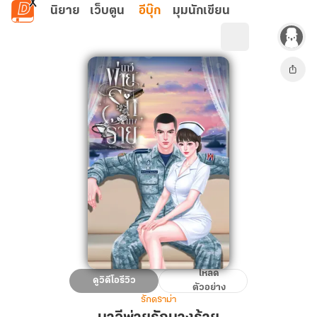
ข้ามไปยังเนื้อหาหลัก
นิยาย
เว็บตูน
อีบุ๊ก
มุมนักเขียน
โหลด
นาวี
ดูวิดีโอรีวิว
ตัวอย่าง
พ่าย
รักดราม่า
รัก