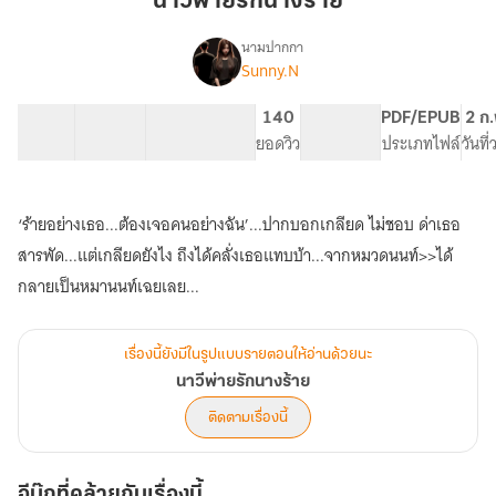
นาวีพ่ายรักนางร้าย
นาง
ร้าย
นามปากกา
Sunny.N
เรื่อง
นาวี
พ่าย
76 ตอน
100.95K
721
140
PG ทั่วไป
PDF/EPUB
2 ก.
รัก
สารบัญ
จำนวนคำ
จำนวนหน้า (A5)
ยอดวิว
ระดับเนื้อหา
ประเภทไฟล์
วันที
นาง
ร้าย
‘ร้ายอย่างเธอ...ต้องเจอคนอย่างฉัน’...ปากบอกเกลียด ไม่ชอบ ด่าเธอ
สารพัด...แต่เกลียดยังไง ถึงได้คลั่งเธอแทบบ้า...จากหมวดนนท์>>ได้
กลายเป็นหมานนท์เฉยเลย...
เรื่องนี้ยังมีในรูปแบบรายตอนให้อ่านด้วยนะ
นาวีพ่ายรักนางร้าย
ติดตามเรื่องนี้
อีบุ๊กที่คล้ายกับเรื่องนี้