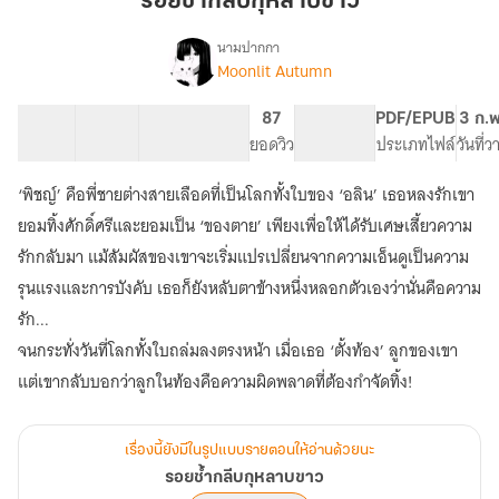
รอยช้ำกลีบกุหลาบขาว
กุหลาบ
ขาว
นามปากกา
Moonlit Autumn
เรื่อง
รอย
ช้ำ
20 ตอน
26.91K
143
87
PG ทั่วไป
PDF/EPUB
3 ก.
กลีบ
สารบัญ
จำนวนคำ
จำนวนหน้า (A5)
ยอดวิว
ระดับเนื้อหา
ประเภทไฟล์
วันที่
กุหลาบ
ขาว
‘พิชญ์’ คือพี่ชายต่างสายเลือดที่เป็นโลกทั้งใบของ ‘อลิน’ เธอหลงรักเขา
ยอมทิ้งศักดิ์ศรีและยอมเป็น ‘ของตาย’ เพียงเพื่อให้ได้รับเศษเสี้ยวความ
รักกลับมา แม้สัมผัสของเขาจะเริ่มแปรเปลี่ยนจากความเอ็นดูเป็นความ
รุนแรงและการบังคับ เธอก็ยังหลับตาข้างหนึ่งหลอกตัวเองว่านั่นคือความ
รัก...
จนกระทั่งวันที่โลกทั้งใบถล่มลงตรงหน้า เมื่อเธอ ‘ตั้งท้อง’ ลูกของเขา
เรื่องนี้ยังมีในรูปแบบรายตอนให้อ่านด้วยนะ
รอยช้ำกลีบกุหลาบขาว