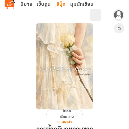
ข้ามไปยังเนื้อหาหลัก
นิยาย
เว็บตูน
อีบุ๊ก
มุมนักเขียน
โหลด
รอย
ตัวอย่าง
ช้ำ
รักดราม่า
กลีบ