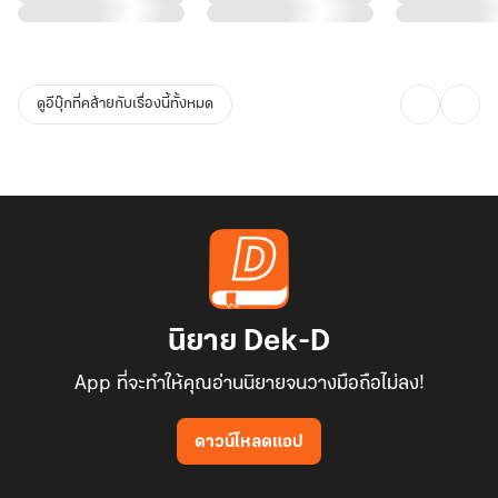
: คุณรู้ใช่ไหมครับว่าผมชอบคุณ
ดูอีบุ๊กที่คล้ายกับเรื่องนี้ทั้งหมด
: ฉันรู้
: แต่ไม่ต้องห่วงครับ ผมชอบคุณแบบไอดอล ผมจะพยายามไม่คิดเกิน
เลย
: ไม่เป็นไร
: ครับ?
นิยาย Dek-D
App ที่จะทำให้คุณอ่านนิยายจนวางมือถือไม่ลง!
: ไม่ต้องห้ามตัวเอง
ดาวน์โหลดแอป
เอี่ยยยยยย