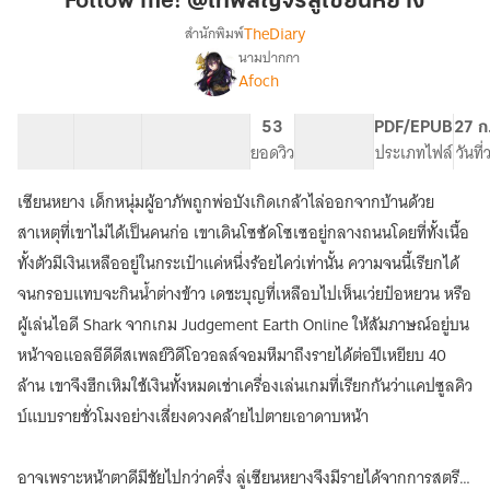
Follow me! @เทพสัญจร​ลู่เซียนหยาง​
สัญจร​
TheDiary
สำนักพิมพ์
ลู่
นามปากกา
Follow
เรื่อง
เซียน
Afoch
me!
หยาง​
@เทพ
80 ตอน
169.27K
609
53
PG ทั่วไป
PDF/EPUB
27 ก
สัญจร​
สารบัญ
จำนวนคำ
จำนวนหน้า (A5)
ยอดวิว
ระดับเนื้อหา
ประเภทไฟล์
วันที
ลู่
เซียน
หยาง​
เซียนหยาง เด็กหนุ่มผู้อาภัพถูกพ่อบังเกิดเกล้าไล่ออกจากบ้านด้วย
สาเหตุที่เขาไม่ได้เป็นคนก่อ เขาเดินโซซัดโซเซอยู่กลางถนนโดยที่ทั้งเนื้อ
ทั้งตัวมีเงินเหลืออยู่ในกระเป๋าแค่หนึ่งร้อยไคว่เท่านั้น ความจนนี้เรียกได้
จนกรอบแทบจะกินน้ำต่างข้าว เดชะบุญที่เหลือบไปเห็นเว่ยป๋อหยวน หรือ
ผู้เล่นไอดี Shark จากเกม Judgement Earth Online ให้สัมภาษณ์อยู่บน
หน้าจอแอลอีดีดีสเพลย์วิดีโอวอลล์จอมหึมาถึงรายได้ต่อปีเหยียบ 40
ล้าน เขาจึงฮึกเหิมใช้เงินทั้งหมดเช่าเครื่องเล่นเกมที่เรียกกันว่าแคปซูลคิว
บ์แบบรายชั่วโมงอย่างเสี่ยงดวงคล้ายไปตายเอาดาบหน้า
อาจเพราะหน้าตาดีมีชัยไปกว่าครึ่ง ลู่เซียนหยางจึงมีรายได้จากการสตรีม