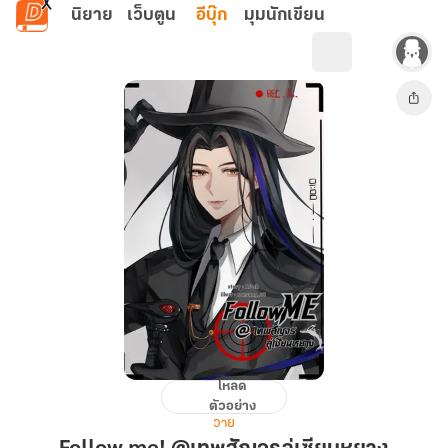
ข้ามไปยังเนื้อหาหลัก
นิยาย
เว็บตูน
อีบุ๊ก
มุมนักเขียน
โหลด
Follow
ตัวอย่าง
me!
วาย
@เทพ