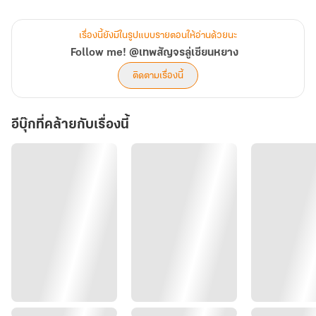
เป็นกอบเป็นกำชนิดที่เรียกได้ว่านั่งกลิ้งนอนกลิ้งอยู่บนกองเงินกองทอง
ด้วยความที่เขามีพื้นฐานการยิงปืนระดับเทียบเท่าปรมาจารย์จึงเลือก
เรื่องนี้ยังมีในรูปแบบรายตอนให้อ่านด้วยนะ
อาชีพมือปืนอย่างไม่ต้องสงสัย น่าเสียดายที่ความเทพของเขาจำต้องใช้
Follow me! @เทพสัญจร​ลู่เซียนหยาง​
เวลาฝึกฝนให้เชี่ยวชาญยาวนานถึง 2 ปี
ติดตามเรื่องนี้
และเมื่อเก่งกาจจนหลับตาก็สามารถยิงเข้าเป้า สโมสร 412 ผู้มีเว่ยป๋อ
อีบุ๊กที่คล้ายกับเรื่องนี้
หยวนเป็นสมาชิกคนสำคัญพลันขาดแคลนทรัพยากรกะทันหันเพราะเทพ
หมิงย้ายออกจากทีม
ราวกับชะตาฟ้าลิขิต จังหวะที่ลู่เซียนหยางโดนมอนสเตอร์รุมฉกจนเกือบ
ตาย เว่ยป๋อหยวนที่เขายกให้เป็นไอดอลพลันเข้ามาส่องในสตรีมพร้อม
ทาบทามเขาให้ไปเป็นนักกีฬาอีสปอร์ตโลกเสมือนทีมเดียวกัน แน่นอนว่า
เขาตอบรับ แต่ชีวิตหลังเข้าทีมเป็นอะไรที่บันเทิงมาก โดยเฉพาะฉลามตัว
นั้นที่ขยันขายอ้อยจนแทบจะหมดไร่!
***