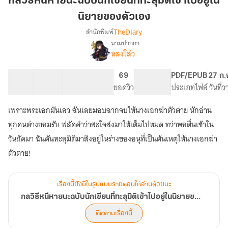
กลวิธีหนีหายนะฉบับนักเขียนที่ทะลุมิติเข้าไปอยู่ใน
ฉบับ
นิยายของตัวเอง
นัก
TheDiary
สำนักพิมพ์
เขียน
นามปากกา
ที่
เรื่อง
หลงโส่ว
กลวิธี
ทะลุ
หนี
มิติ
หายนะ
12 ตอน
13.76K
67
69
PG ทั่วไป
PDF/EPUB
27 ก.
เข้าไป
ฉบับ
สารบัญ
จำนวนคำ
จำนวนหน้า (A5)
ยอดวิว
ระดับเนื้อหา
ประเภทไฟล์
วันที่
อยู่
นัก
ใน
เขียน
เพราะพระเอกมันเลว ฉันเลยมอบฉากจบให้นางเอกฆ่าตัวตาย นักอ่าน
ที่
นิยาย
ทุกคนต่างยอมรับ ฟลัดคำว่าสะใจส่งมาให้เต็มไปหมด ทว่าพอตื่นเช้าใน
ทะลุ
ของ
มิติ
วันถัดมา ฉันดันทะลุมิติมาสิงอยู่ในร่างของอนุที่เป็นต้นเหตุให้นางเอกฆ่า
ตัว
เข้าไป
ตัวตาย!
เอง
อยู่
ใน
นิยาย
เรื่องนี้ยังมีในรูปแบบรายตอนให้อ่านด้วยนะ
ของ
ตัว
กลวิธีหนีหายนะฉบับนักเขียนที่ทะลุมิติเข้าไปอยู่ในนิยายของตัวเอง
เอง
ติดตามเรื่องนี้