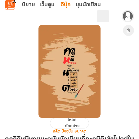
ข้ามไปยังเนื้อหาหลัก
นิยาย
เว็บตูน
อีบุ๊ก
มุมนักเขียน
โหลด
กลวิธี
ตัวอย่าง
หนี
อดีต ปัจจุบัน อนาคต
หายนะ