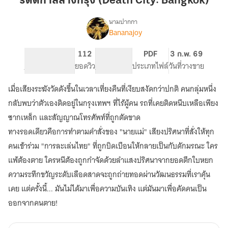
"รัตติกาลล้างกรุง (Death City: Bangkok)"
(Death
City:
นามปากกา
Bananajoy
"รัตติกาล
Bangkok)"
เรื่อง
ล้าง
กรุง
63
112
PG ทั่วไป
PDF
3 ก.พ. 69
(Death
จำนวนหน้า (A5)
ยอดวิว
ระดับเนื้อหา
ประเภทไฟล์
วันที่วางขาย
City:
Bangkok)"
เมื่อเสียงระฆังวัดดังขึ้นในเวลาเที่ยงคืนที่เงียบสงัดกว่าปกติ คนกลุ่มหนึ่ง
กลับพบว่าตัวเองติดอยู่ในกรุงเทพฯ ที่ไร้ผู้คน รถที่เคยติดหนึบเหลือเพียง
ซากเหล็ก และสัญญาณโทรศัพท์ที่ถูกตัดขาด
ทางรอดเดียวคือการทำตามคำสั่งของ "นายแม่" เสียงปริศนาที่สั่งให้ทุก
คนเข้าร่วม "การละเล่นไทย" ที่ถูกบิดเบือนให้กลายเป็นกับดักมรณะ ใคร
แพ้ต้องตาย ใครหนีต้องถูกกำจัดด้วยลำแสงปริศนาจากยอดตึกใบหยก
ความระทึกขวัญระดับเลือดสาดจะถูกถ่ายทอดผ่านวัฒนธรรมที่เราคุ้น
เคย แต่ครั้งนี้... มันไม่ได้มาเพื่อความบันเทิง แต่มันมาเพื่อคัดคนเป็น