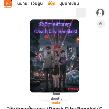
ข้ามไปยังเนื้อหาหลัก
นิยาย
เว็บตูน
อีบุ๊ก
มุมนักเขียน
โหลด
"รัตติกาล
ตัวอย่าง
ล้าง
ผจญภัย
กรุง