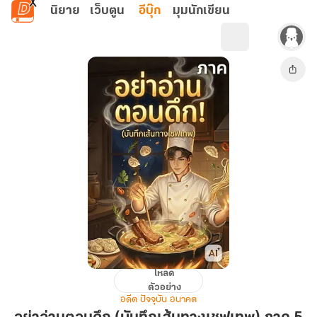
ข้ามไปยังเนื้อหาหลัก
นิยาย
เว็บตูน
อีบุ๊ก
มุมนักเขียน
โหลด
อย่า
ตัวอย่าง
อ่าน
อดีต ปัจจุบัน อนาคต
ตอน