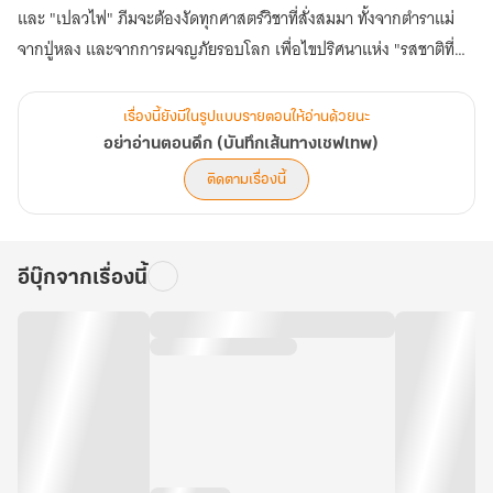
และ "เปลวไฟ" ภีมจะต้องงัดทุกศาสตร์วิชาที่สั่งสมมา ทั้งจากตำราแม่
จากปู่หลง และจากการผจญภัยรอบโลก เพื่อไขปริศนาแห่ง "รสชาติที่
10" และเปิดโปงความจริงเบื้องหลังการตายของแม่
และที่สำคัญที่สุด... เขาจะได้พบกับ "คนคนนั้น" ที่หายสาบสูญไปจาก
เรื่องนี้ยังมีในรูปแบบรายตอนให้อ่านด้วยนะ
ชีวิต คนที่เขารอคอยมาตลอด 30 ปี
อย่าอ่านตอนดึก (บันทึกเส้นทางเชฟเทพ)
ขอต้อนรับสู่สงครามที่ไม่มีที่ว่างสำหรับผู้แพ้ สงครามดาวมิชลิน เริ่มต้น
ติดตามเรื่องนี้
ขึ้นแล้ว!
อีบุ๊กจากเรื่องนี้