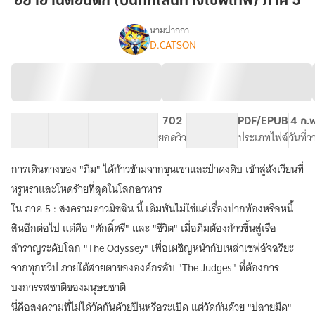
อย่าอ่านตอนดึก (บันทึกเส้นทางเชฟเทพ) ภาค 5
ดึก
(บันทึก
นามปากกา
D.CATSON
เรื่อง
เส้น
อย่า
ทาง
อ่าน
เชฟ
ตอน
เทพ)
ดึก
(บันทึก
ภาค
56 ตอน
94.07K
331
702
PG ทั่วไป
PDF/EPUB
4 ก.
เส้น
5
สารบัญ
จำนวนคำ
จำนวนหน้า (A5)
ยอดวิว
ระดับเนื้อหา
ประเภทไฟล์
วันที่
ทาง
เชฟ
การเดินทางของ "ภีม" ได้ก้าวข้ามจากขุนเขาและป่าดงดิบ เข้าสู่สังเวียนที่
เทพ)
หรูหราและโหดร้ายที่สุดในโลกอาหาร
ใน ภาค 5 : สงครามดาวมิชลิน นี้ เดิมพันไม่ใช่แค่เรื่องปากท้องหรือหนี้
สินอีกต่อไป แต่คือ "ศักดิ์ศรี" และ "ชีวิต" เมื่อภีมต้องก้าวขึ้นสู่เรือ
สำราญระดับโลก "The Odyssey" เพื่อเผชิญหน้ากับเหล่าเชฟอัจฉริยะ
จากทุกทวีป ภายใต้สายตาขององค์กรลับ "The Judges" ที่ต้องการ
บงการรสชาติของมนุษยชาติ
นี่คือสงครามที่ไม่ได้วัดกันด้วยปืนหรือระเบิด แต่วัดกันด้วย "ปลายมีด"