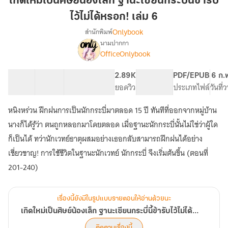
เกิดใหม่เป็นศิษย์น้องเล็ก ฐานะเซียนกระบี่นี้ข้ารับ
ศิษย์
ไว้ไม่ได้หรอก! เล่ม 6
น้อง
Onlybook
สำนักพิมพ์
เล็ก
นามปากกา
ฐานะ
เรื่อง
OfficeOnlybook
เกิด
เซียน
ใหม่
กระบี่
เป็น
40 ตอน
49.45K
416
2.89K
PG ทั่วไป
PDF/EPUB
6 ก.
นี้
ศิษย์
สารบัญ
จำนวนคำ
จำนวนหน้า (A5)
ยอดวิว
ระดับเนื้อหา
ประเภทไฟล์
วันที่
ข้า
น้อง
รับ
เล็ก
หนิงหร่วน ฝึกฝนการเป็นนักกระบี่มาตลอด 15 ปี ทันทีที่ออกจากหมู่บ้าน
ฐานะ
ไว้
นางก็ได้รู้ว่า ตนถูกหลอกมาโดยตลอด เมื่อฐานะนักกระบี่นั้นไม่ใช่ว่าผู้ใด
เซียน
ไม่
กระบี่
ก็เป็นได้ ทว่านักเวทย์ธาตุผสมอย่างเธอกลับสามารถฝึกฝนได้อย่าง
ได้
นี้
เชี่ยวชาญ! การใช้ชีวิตในฐานะนักเวทย์ นักกระบี่ จึงเริ่มต้นขึ้น (ตอนที่
หรอก!
ข้า
201-240)
เล่ม
รับ
ไว้
6
ไม่
ได้
เรื่องนี้ยังมีในรูปแบบรายตอนให้อ่านด้วยนะ
หรอก!
เกิดใหม่เป็นศิษย์น้องเล็ก ฐานะเซียนกระบี่นี้ข้ารับไว้ไม่ได้หรอก!
ติดตามเรื่องนี้