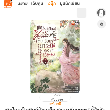
ข้ามไปยังเนื้อหาหลัก
นิยาย
เว็บตูน
อีบุ๊ก
มุมนักเขียน
โหลด
เกิด
ตัวอย่าง
ใหม่
แฟนตาซี
เป็น