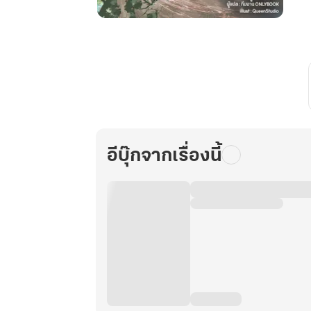
เกิด
ใหม่
เป็น
ศิษย์
น้อง
เล็ก
ฐานะ
เซียน
อีบุ๊กจากเรื่องนี้
กระบี่
นี้
ข้า
รับ
ไว้
ไม่
ได้
หรอก!
เล่ม
7