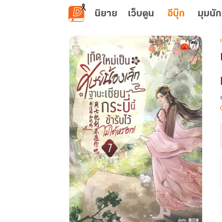
ข้ามไปยังเนื้อหาหลัก
นิยาย
เว็บตูน
อีบุ๊ก
มุมนัก
เ
น