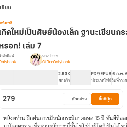
เขียน
แฟนตาซี
เกิดใหม่เป็นศิษย์น้องเล็ก ฐานะเซียนกระบี่
หรอก! เล่ม 7
สำนักพิมพ์
นามปากกา
Onlybook
OfficeOnlybook
รื่อง
เกิด
ใหม่
40 ตอน
58.41K
509
2.93K
PG ทั่วไป
PDF/EPUB
6 ก.พ. 
เป็น
สารบัญ
จำนวนคำ
จำนวนหน้า (A5)
ยอดวิว
ระดับเนื้อหา
ประเภทไฟล์
วันที่วาง
ศิษย์
น้อง
เล็ก
279
ตัวอย่าง
ซื้ออีบุ๊ก
ฐานะ
เซียน
กระบี่
หนิงหร่วน ฝึกฝนการเป็นนักกระบี่มาตลอด 15 ปี ทันทีที่ออ
ี้
ข้า
มาโดยตลอด เมื่อฐานะนักกระบี่นั้นไม่ใช่ว่าผู้ใดก็เป็นได้ 