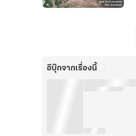
เกิด
ใหม่
เป็น
ศิษย์
น้อง
เล็ก
ฐานะ
เซียน
อีบุ๊กจากเรื่องนี้
กระบี่
นี้
ข้า
รับ
ไว้
ไม่
ได้
หรอก!
เล่ม
12