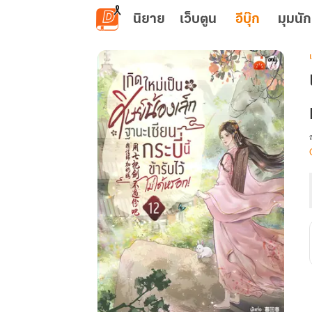
ข้ามไปยังเนื้อหาหลัก
นิยาย
เว็บตูน
อีบุ๊ก
มุมนัก
เ
น