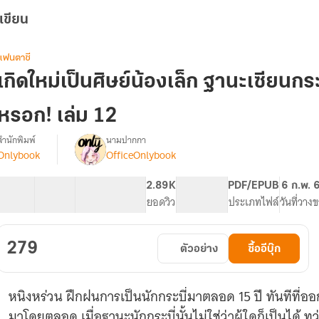
เขียน
แฟนตาซี
เกิดใหม่เป็นศิษย์น้องเล็ก ฐานะเซียนกระบี่
หรอก! เล่ม 12
สำนักพิมพ์
นามปากกา
Onlybook
OfficeOnlybook
รื่อง
เกิด
ใหม่
40 ตอน
59.76K
399
2.89K
PG ทั่วไป
PDF/EPUB
6 ก.พ. 
เป็น
สารบัญ
จำนวนคำ
จำนวนหน้า (A5)
ยอดวิว
ระดับเนื้อหา
ประเภทไฟล์
วันที่วาง
ศิษย์
น้อง
เล็ก
279
ตัวอย่าง
ซื้ออีบุ๊ก
ฐานะ
เซียน
กระบี่
หนิงหร่วน ฝึกฝนการเป็นนักกระบี่มาตลอด 15 ปี ทันทีที่ออ
ี้
ข้า
มาโดยตลอด เมื่อฐานะนักกระบี่นั้นไม่ใช่ว่าผู้ใดก็เป็นได้ 