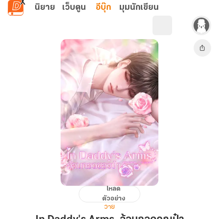
ข้ามไปยังเนื้อหาหลัก
นิยาย
เว็บตูน
อีบุ๊ก
มุมนักเขียน
โหลด
In
ตัวอย่าง
Daddy's
วาย
Arms.