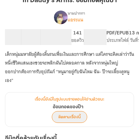
In Daddy's Arms. อ้อมกอดคุณป๋า
อ้อม
กอด
นามปากกา
แอระแน
เรื่อง
คุณ
อ้อม
ป๋า
กอด
64 ตอน
124.85K
638
141
PG ทั่วไป
PDF/EPUB
13 ก
ของ
สารบัญ
จำนวนคำ
จำนวนหน้า (A5)
ยอดวิว
ระดับเนื้อหา
ประเภทไฟล์
วันที
ป๊า
เด็กหนุ่มมหาลัยผู้ต้องดิ้นรนเพื่อเงินและการศึกษา แต่ใครจะคิดเล่าว่าวัน
หนึ่งชีวิตแสนเฮงซวยจะพลิกผันไปตลอดกาล หลังจากหนุ่มใหญ่
ออกปากต้องการรับอุปถัมภ์ "หนูมาอยู่กับฉันไหม ฉัน- ป๊าจะเลี้ยงดูหนู
เอง"
เรื่องนี้ยังมีในรูปแบบรายตอนให้อ่านด้วยนะ
อ้อมกอดของป๊า
ติดตามเรื่องนี้
อีบุ๊กที่คล้ายกับเรื่องนี้